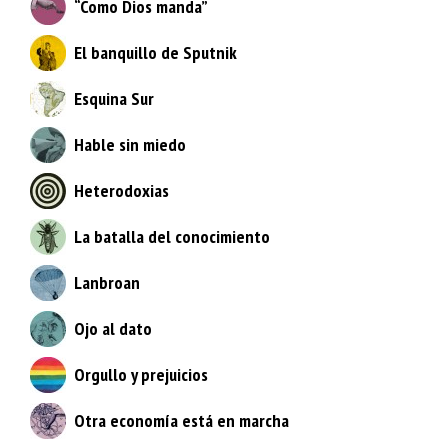
“Como Dios manda”
El banquillo de Sputnik
Esquina Sur
Hable sin miedo
Heterodoxias
La batalla del conocimiento
Lanbroan
Ojo al dato
Orgullo y prejuicios
Otra economía está en marcha