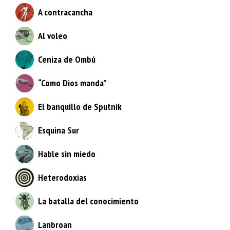
A contracancha
Al voleo
Ceniza de Ombú
“Como Dios manda”
El banquillo de Sputnik
Esquina Sur
Hable sin miedo
Heterodoxias
La batalla del conocimiento
Lanbroan