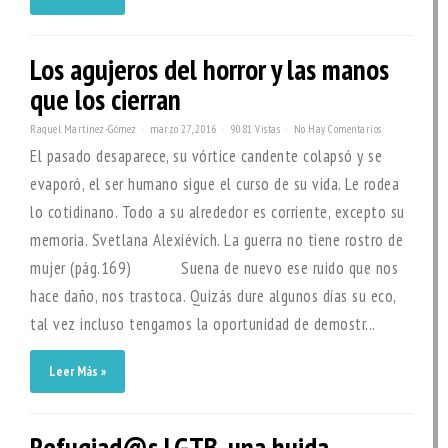
Los agujeros del horror y las manos
que los cierran
Raquel Martínez-Gómez
marzo 27, 2016
9081 Vistas
No Hay Comentarios
El pasado desaparece, su vórtice candente colapsó y se
evaporó, el ser humano sigue el curso de su vida. Le rodea
lo cotidinano. Todo a su alrededor es corriente, excepto su
memoria. Svetlana Alexiévich. La guerra no tiene rostro de
mujer (pág.169) Suena de nuevo ese ruido que nos
hace daño, nos trastoca. Quizás dure algunos días su eco,
tal vez incluso tengamos la oportunidad de demostr...
Leer Más »
Refugiad@s LGTB, una huida