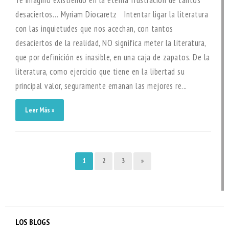
Te imagino existiendo en la eterna frustración de tantos
desaciertos… Myriam Diocaretz Intentar ligar la literatura
con las inquietudes que nos acechan, con tantos
desaciertos de la realidad, NO significa meter la literatura,
que por definición es inasible, en una caja de zapatos. De la
literatura, como ejercicio que tiene en la libertad su
principal valor, seguramente emanan las mejores re...
Leer Más »
1
2
3
»
LOS BLOGS