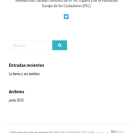
miembro del Consejo Científico de ATTAC España y de la Fundación
Europa de lxs Ciudadanxs (FEC).
Entradas recientes
La banca y sus sombras
Archivos
junio 2015
Otro mundo está en marcha
. Blogosfera de la Plataforma 2015 y más