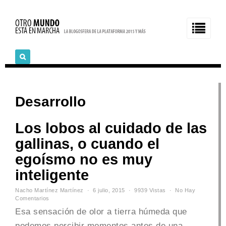
Desarrollo
Los lobos al cuidado de las
gallinas, o cuando el
egoísmo no es muy
inteligente
Nacho Martínez Martínez
6 julio, 2015
9939 Vistas
No Hay
Comentarios
Esa sensación de olor a tierra húmeda que
podemos percibir momentos antes de una