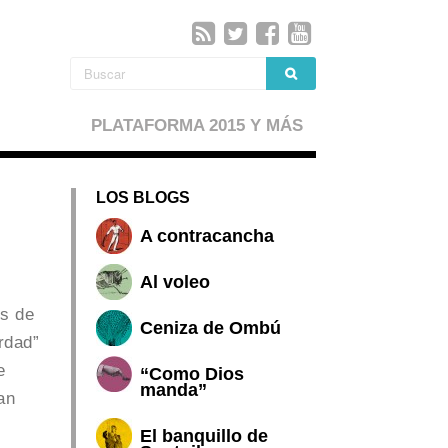
PLATAFORMA 2015 Y MÁS
LOS BLOGS
A contracancha
Al voleo
es de
Ceniza de Ombú
rdad”
e
“Como Dios
manda”
an
El banquillo de