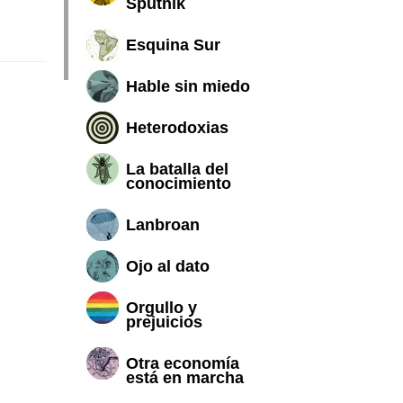
Sputnik
Esquina Sur
Hable sin miedo
Heterodoxias
La batalla del
conocimiento
Lanbroan
Ojo al dato
Orgullo y
prejuicios
Otra economía
está en marcha