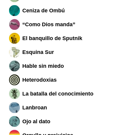
Ceniza de Ombú
“Como Dios manda”
El banquillo de Sputnik
Esquina Sur
Hable sin miedo
Heterodoxias
La batalla del conocimiento
Lanbroan
Ojo al dato