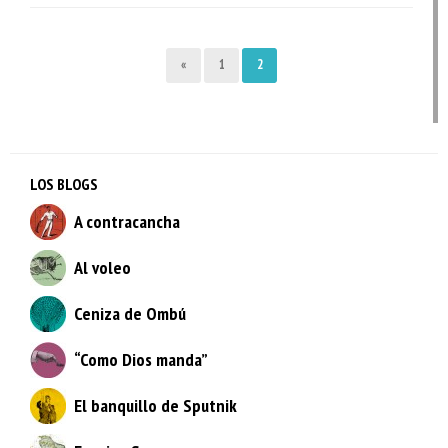
«
1
2
LOS BLOGS
A contracancha
Al voleo
Ceniza de Ombú
“Como Dios manda”
El banquillo de Sputnik