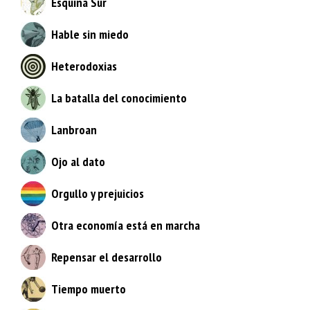
Esquina Sur
Hable sin miedo
Heterodoxias
La batalla del conocimiento
Lanbroan
Ojo al dato
Orgullo y prejuicios
Otra economía está en marcha
Repensar el desarrollo
Tiempo muerto