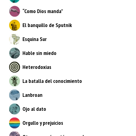
“Como Dios manda”
El banquillo de Sputnik
Esquina Sur
Hable sin miedo
Heterodoxias
La batalla del conocimiento
Lanbroan
Ojo al dato
Orgullo y prejuicios