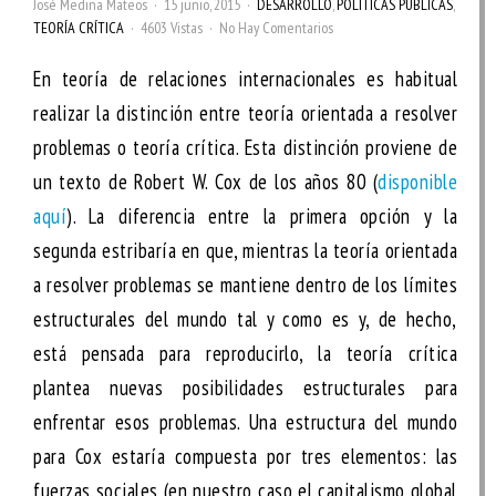
José Medina Mateos
15 junio, 2015
DESARROLLO
,
POLÍTICAS PÚBLICAS
,
TEORÍA CRÍTICA
4603 Vistas
No Hay Comentarios
En teoría de relaciones internacionales es habitual
realizar la distinción entre teoría orientada a resolver
problemas o teoría crítica. Esta distinción proviene de
un texto de Robert W. Cox de los años 80 (
disponible
aquí
). La diferencia entre la primera opción y la
segunda estribaría en que, mientras la teoría orientada
a resolver problemas se mantiene dentro de los límites
estructurales del mundo tal y como es y, de hecho,
está pensada para reproducirlo, la teoría crítica
plantea nuevas posibilidades estructurales para
enfrentar esos problemas. Una estructura del mundo
para Cox estaría compuesta por tres elementos: las
fuerzas sociales (en nuestro caso el capitalismo global