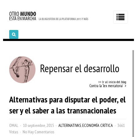
Repensar el desarrollo
>> Ir al inicio del blog
Contra la ‘lex mercatoria’
Alternativas para disputar el poder, el
ser y el saber a las transnacionales
OMAL
10 septiembre, 2015
ALTERNATIVAS
,
ECONOMÍA CRÍTICA
3661
Vistas
No Hay Comentarios