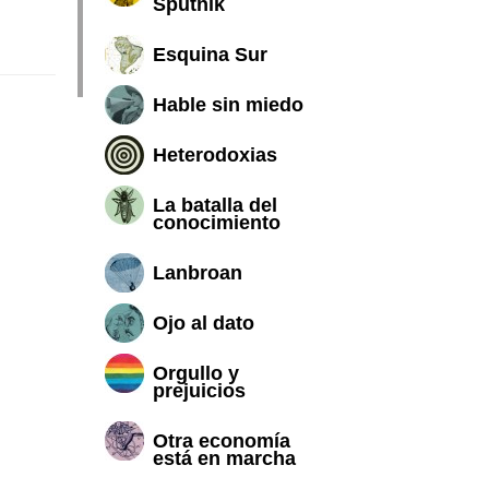
Sputnik
Esquina Sur
Hable sin miedo
Heterodoxias
La batalla del
conocimiento
Lanbroan
Ojo al dato
Orgullo y
prejuicios
Otra economía
está en marcha