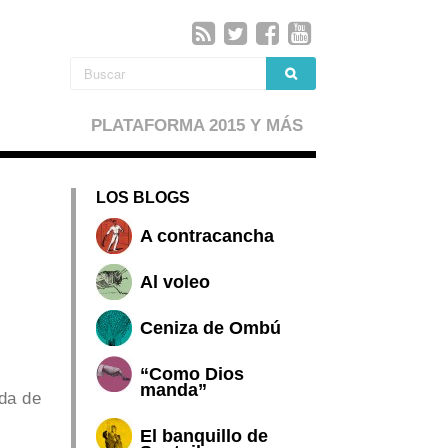
PLATAFORMA 2015 Y MÁS
LOS BLOGS
A contracancha
Al voleo
Ceniza de Ombú
“Como Dios
manda”
ada de
El banquillo de