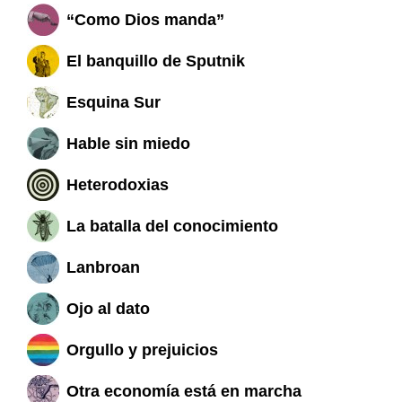
“Como Dios manda”
El banquillo de Sputnik
Esquina Sur
Hable sin miedo
Heterodoxias
La batalla del conocimiento
Lanbroan
Ojo al dato
Orgullo y prejuicios
Otra economía está en marcha