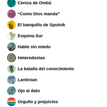
Ceniza de Ombú
“Como Dios manda”
El banquillo de Sputnik
Esquina Sur
Hable sin miedo
Heterodoxias
La batalla del conocimiento
Lanbroan
Ojo al dato
Orgullo y prejuicios