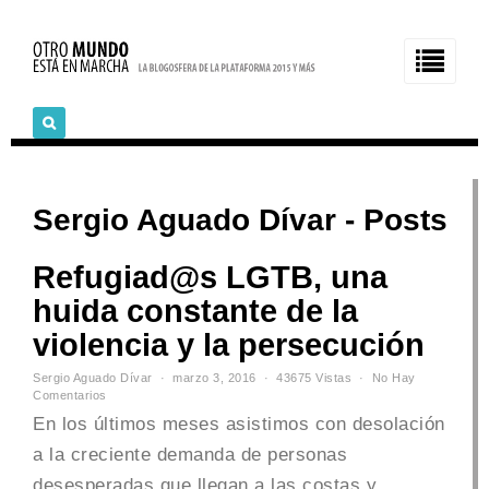
Sergio Aguado Dívar - Posts
Refugiad@s LGTB, una
huida constante de la
violencia y la persecución
Sergio Aguado Dívar
marzo 3, 2016
43675 Vistas
No Hay
Comentarios
En los últimos meses asistimos con desolación
a la creciente demanda de personas
desesperadas que llegan a las costas y