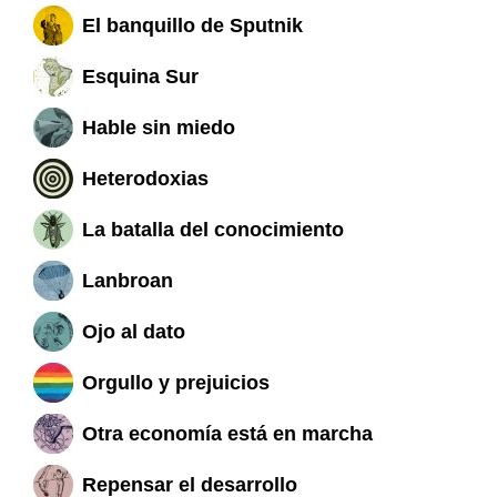
El banquillo de Sputnik
Esquina Sur
Hable sin miedo
Heterodoxias
La batalla del conocimiento
Lanbroan
Ojo al dato
Orgullo y prejuicios
Otra economía está en marcha
Repensar el desarrollo