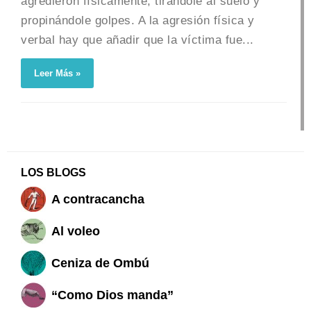
agredieron físicamente, tirándole al suelo y
propinándole golpes. A la agresión física y
verbal hay que añadir que la víctima fue...
Leer Más »
LOS BLOGS
A contracancha
Al voleo
Ceniza de Ombú
“Como Dios manda”