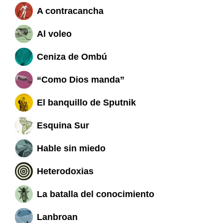
A contracancha
Al voleo
Ceniza de Ombú
“Como Dios manda”
El banquillo de Sputnik
Esquina Sur
Hable sin miedo
Heterodoxias
La batalla del conocimiento
Lanbroan