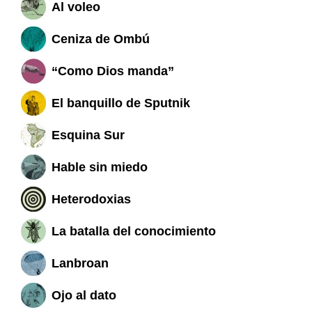
Al voleo
Ceniza de Ombú
“Como Dios manda”
El banquillo de Sputnik
Esquina Sur
Hable sin miedo
Heterodoxias
La batalla del conocimiento
Lanbroan
Ojo al dato