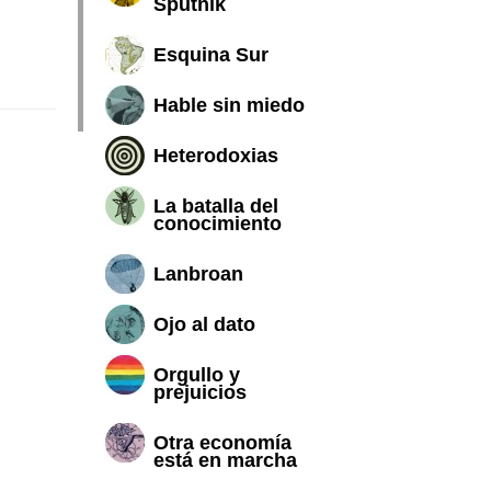
Sputnik
Esquina Sur
Hable sin miedo
Heterodoxias
La batalla del
conocimiento
Lanbroan
Ojo al dato
Orgullo y
prejuicios
Otra economía
está en marcha