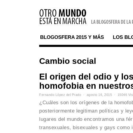
BLOGOSFERA 2015 Y MÁS
LOS BL
Cambio social
El origen del odio y lo
homofobia en nuestros
Fernando López del Prado
agosto 16, 2015
15046 Vis
¿Cuáles son los orígenes de la homofo
posteriormente legitiman políticas y le
lugares del mundo encontramos una férr
transexuales, bisexuales y gays como 