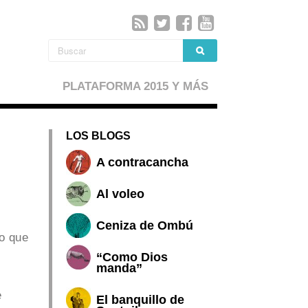
PLATAFORMA 2015 Y MÁS
LOS BLOGS
A contracancha
Al voleo
Ceniza de Ombú
o que
“Como Dios
manda”
e
El banquillo de