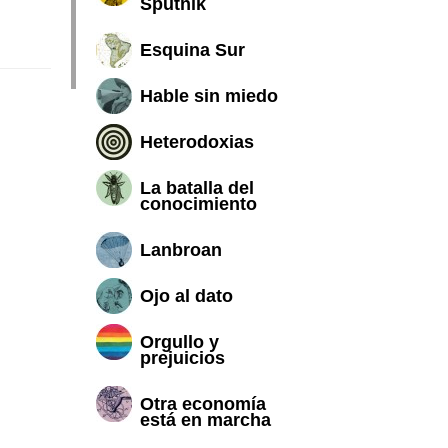
Sputnik
Esquina Sur
Hable sin miedo
Heterodoxias
La batalla del
conocimiento
Lanbroan
Ojo al dato
Orgullo y
prejuicios
Otra economía
está en marcha