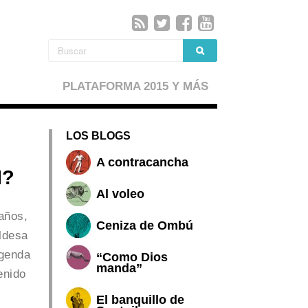
PLATAFORMA 2015 Y MÁS
LOS BLOGS
A contracancha
H?
Al voleo
años,
Ceniza de Ombú
ldesa
agenda
“Como Dios
manda”
enido
El banquillo de