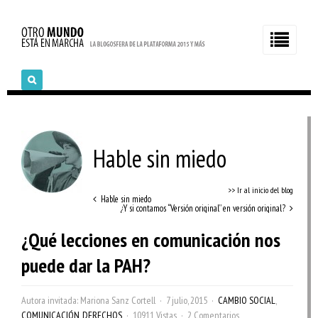
Hable sin miedo
>> Ir al inicio del blog
Hable sin miedo
¿Y si contamos “Versión original” en versión original?
¿Qué lecciones en comunicación nos
puede dar la PAH?
Autora invitada: Mariona Sanz Cortell
7 julio, 2015
CAMBIO SOCIAL
,
COMUNICACIÓN
,
DERECHOS
10911 Vistas
2 Comentarios