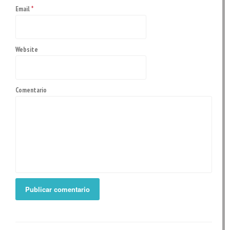
Email
*
Website
Comentario