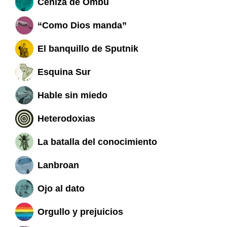
Ceniza de Ombú
“Como Dios manda”
El banquillo de Sputnik
Esquina Sur
Hable sin miedo
Heterodoxias
La batalla del conocimiento
Lanbroan
Ojo al dato
Orgullo y prejuicios