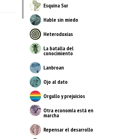
Esquina Sur
Hable sin miedo
Heterodoxias
La batalla del
conocimiento
Lanbroan
Ojo al dato
Orgullo y prejuicios
Otra economía está en
marcha
Repensar el desarrollo