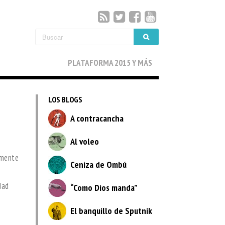
PLATAFORMA 2015 Y MÁS
LOS BLOGS
A contracancha
Al voleo
amente
Ceniza de Ombú
dad
“Como Dios manda”
El banquillo de Sputnik