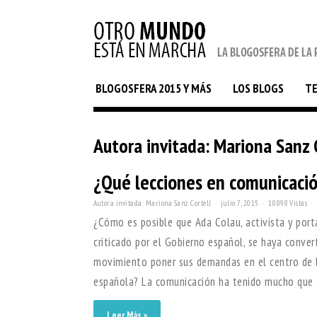
BLOGOSFERA 2015 Y MÁS
LOS BLOGS
T
Autora invitada: Mariona Sanz C
¿Qué lecciones en comunicació
Autora invitada: Mariona Sanz Cortell
julio 7, 2015
10898 Vistas
¿Cómo es posible que Ada Colau, activista y por
criticado por el Gobierno español, se haya conve
movimiento poner sus demandas en el centro de l
española? La comunicación ha tenido mucho que .
Leer Más »