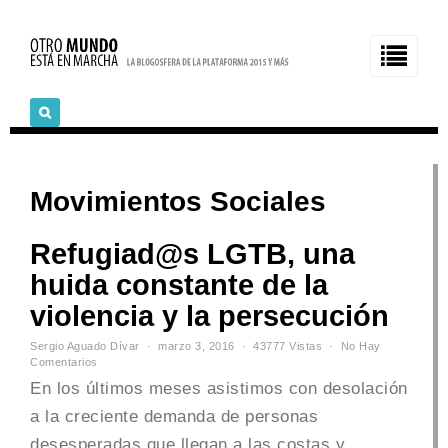
Movimientos Sociales
Refugiad@s LGTB, una
huida constante de la
violencia y la persecución
Sergio Aguado Dívar
marzo 3, 2016
43777 Vistas
No Hay
Comentarios
En los últimos meses asistimos con desolación
a la creciente demanda de personas
desesperadas que llegan a las costas y