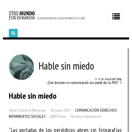
Hable sin miedo
>> Ir al inicio del blog
¿Qué lecciones en comunicación nos puede dar la PAH?
Hable sin miedo
Silvia Chocarro Marcesse
18 junio, 2015
COMUNICACIÓN
,
DERECHOS
,
MOVIMIENTOS SOCIALES
6009 Vistas
No Hay Comentarios
“Las portadas de los periódicos abren sin fotografías