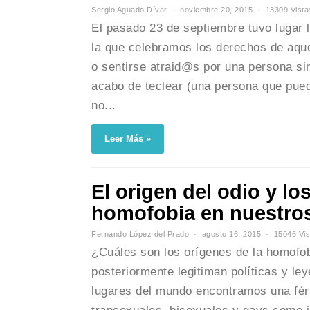
Sergio Aguado Dívar
noviembre 20, 2015
13309 Vista
El pasado 23 de septiembre tuvo lugar l
la que celebramos los derechos de aq
o sentirse atraid@s por una persona sin
acabo de teclear (una persona que puede
no...
Leer Más »
El origen del odio y lo
homofobia en nuestros
Fernando López del Prado
agosto 16, 2015
15046 Vis
¿Cuáles son los orígenes de la homofo
posteriormente legitiman políticas y le
lugares del mundo encontramos una férr