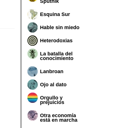
Sputnik
Esquina Sur
Hable sin miedo
Heterodoxias
La batalla del
conocimiento
Lanbroan
Ojo al dato
Orgullo y
prejuicios
Otra economía
está en marcha