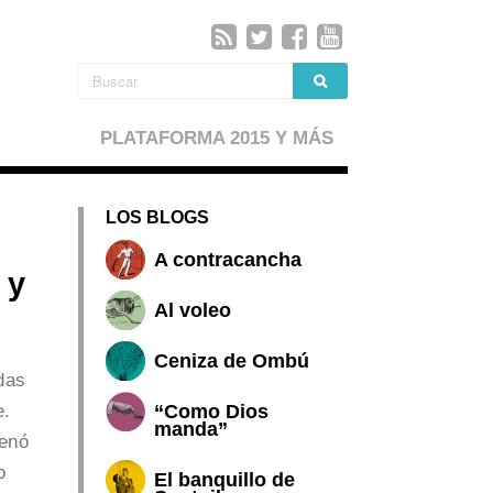
PLATAFORMA 2015 Y MÁS
LOS BLOGS
A contracancha
 y
Al voleo
Ceniza de Ombú
das
e.
“Como Dios
manda”
denó
o
El banquillo de