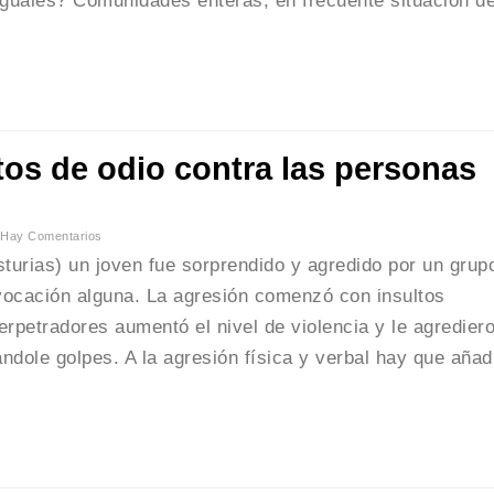
iguales? Comunidades enteras, en frecuente situación d
itos de odio contra las personas
Hay Comentarios
turias) un joven fue sorprendido y agredido por un grup
vocación alguna. La agresión comenzó con insultos
rpetradores aumentó el nivel de violencia y le agredier
ándole golpes. A la agresión física y verbal hay que añad