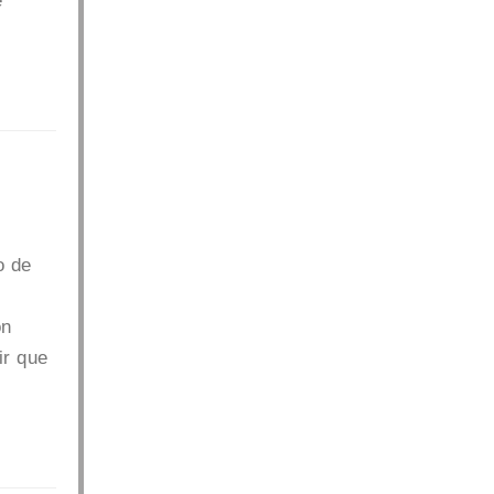
e
o de
on
ir que