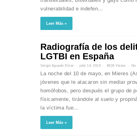
transexuales, bisexuales y gays como 
vulnerabilidad e indefen...
Leer Más »
Radiografía de los del
LGTBI en España
Sergio Aguado Dívar
julio 14, 2015
8826 Vistas
No 
La noche del 10 de mayo, en Mieres (As
jóvenes que le atacaron sin mediar pro
homófobos, pero después el grupo de pe
físicamente, tirándole al suelo y propin
la víctima fue...
Leer Más »