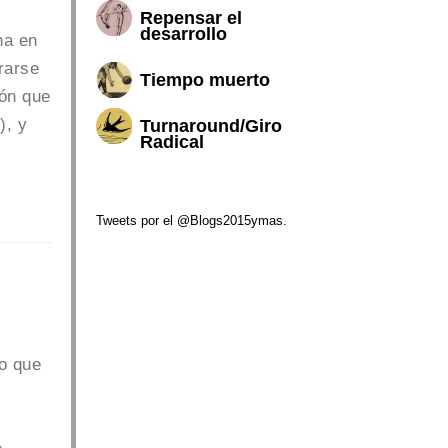
Repensar el
desarrollo
ha en
rarse
Tiempo muerto
ión que
), y
Turnaround/Giro
Radical
Tweets por el @Blogs2015ymas.
o que