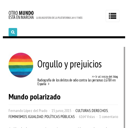
Orgullo y prejuicios
>> Ir al inicio del blog
Radiografía de los delitos de odio contra las personas LGTBI en
España
Mundo polarizado
Fernando López del Prado
15 junio, 2015
CULTURAS
,
DERECHOS
,
FEMINISMOS
,
IGUALDAD
,
POLÍTICAS PÚBLICAS
6164 Vistas
1 comentario