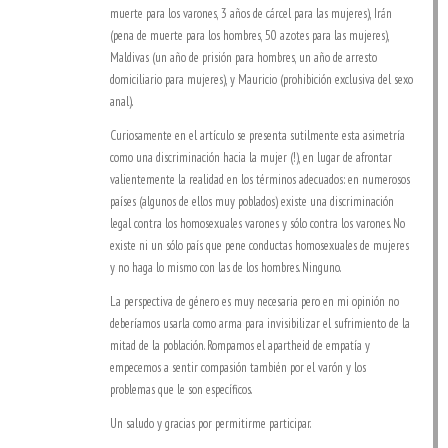
muerte para los varones, 3 años de cárcel para las mujeres), Irán
(pena de muerte para los hombres, 50 azotes para las mujeres),
Maldivas (un año de prisión para hombres, un año de arresto
domiciliario para mujeres), y Mauricio (prohibición exclusiva del sexo
anal).
Curiosamente en el artículo se presenta sutilmente esta asimetría
como una discriminación hacia la mujer (!), en lugar de afrontar
valientemente la realidad en los términos adecuados: en numerosos
países (algunos de ellos muy poblados) existe una discriminación
legal contra los homosexuales varones y sólo contra los varones. No
existe ni un sólo país que pene conductas homosexuales de mujeres
y no haga lo mismo con las de los hombres. Ninguno.
La perspectiva de género es muy necesaria pero en mi opinión no
deberíamos usarla como arma para invisibilizar el sufrimiento de la
mitad de la población. Rompamos el apartheid de empatía y
empecemos a sentir compasión también por el varón y los
problemas que le son específicos.
Un saludo y gracias por permitirme participar.