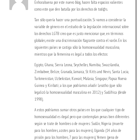
Enhorabuena por este nuevo blog, hacen falta espacios valientes
como este que den batalla por los derechos de tod@s.
Tan sólo quería hacer una puntualización. Si vamos a considerar la
variable de género en el estudio de la legislación internacional sobre
los derechos LGTB creo que es justo mencionar que, en términos
globales, existe una discriminación flagrante contra el varón. En los
siguientes países se castiga sólo la homosexualidad masculina,
mientras que la femenina es legal a todos los efectos:
Egipto, Ghana, Sierra Leona, Seychelles, Namibia, Swazilandia,
Zimbabwe, Belize, Granada, Jamaica, St Kitts and Nevis, Santa Lucia,
Turkmenistan, Uzbekistan, Kuwait, Malasia, Singapur, Papua Nueva
Guinea y Kiribati; a los que podríamos añadir Lesotho (que sólo
legalizó la homosexualidad masculina en 2012) y Sudáfrica (desde
1998),
A estos podríamos sumar otros países en los que cualquier tipo de
homosexualidad es ilegal pero que contemplan penas bien diferentes
según se trate de hombres o de mujeres: Sudán, Nigeria (muerte
para los hombres, azotes para las mujeres), Uganda (14 años de
prisión para los hombres, 7 para las mujeres), Yemen (pena de