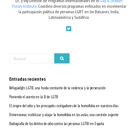
DC y soy Director de Programas Internacionales en el
Gay & Lesbian
Victory Institute
. Coordino diversos programas enfocados en incrementar
la participación política de personas LGBT en los Balcanes, India,
Latinoamérica y Sudáfrica.
Entradas recientes
Refugiad@s LGTB, una huida constante de la violencia y la persecución
Poniendo el acento en la B de LGTB
El origen del odio y los principales instigadores de la homofobia en nuestros días
Dimensionar, visibilizar y atajar la homofobia en las aulas, una cuestión urgente
Radiografía de los delitos de odio contra las personas LGTBI en España