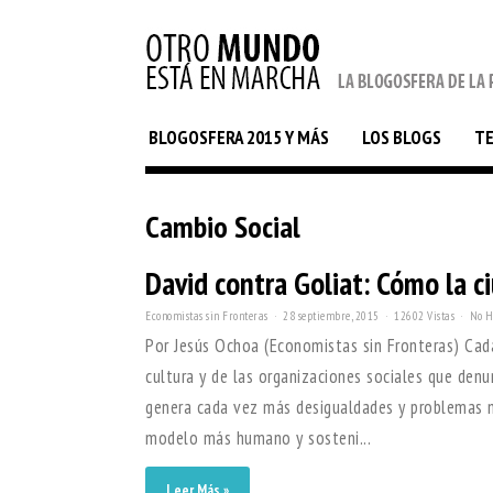
BLOGOSFERA 2015 Y MÁS
LOS BLOGS
T
Cambio Social
David contra Goliat: Cómo la 
Economistas sin Fronteras
28 septiembre, 2015
12602 Vistas
No H
Por Jesús Ochoa (Economistas sin Fronteras) Cada
cultura y de las organizaciones sociales que den
genera cada vez más desigualdades y problemas m
modelo más humano y sosteni...
Leer Más »