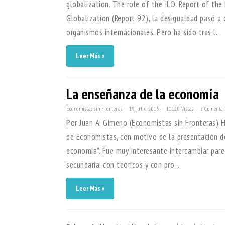
globalization. The role of the ILO. Report of th
Globalization (Report 92), la desigualdad pasó a 
organismos internacionales. Pero ha sido tras l...
Leer Más »
La enseñanza de la economía
Economistas sin Fronteras
19 julio, 2015
11120 Vistas
2 Comentar
Por Juan A. Gimeno (Economistas sin Fronteras) H
de Economistas, con motivo de la presentación de
economía”. Fue muy interesante intercambiar par
secundaria, con teóricos y con pro...
Leer Más »