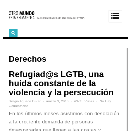
Derechos
Refugiad@s LGTB, una
huida constante de la
violencia y la persecución
Sergio Aguado Dívar
marzo 3, 2016
43715 Vistas
No Hay
Comentarios
En los últimos meses asistimos con desolación
a la creciente demanda de personas
desesperadas que llegan a las costas y