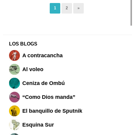
1
2
»
LOS BLOGS
A contracancha
Al voleo
Ceniza de Ombú
“Como Dios manda”
El banquillo de Sputnik
Esquina Sur