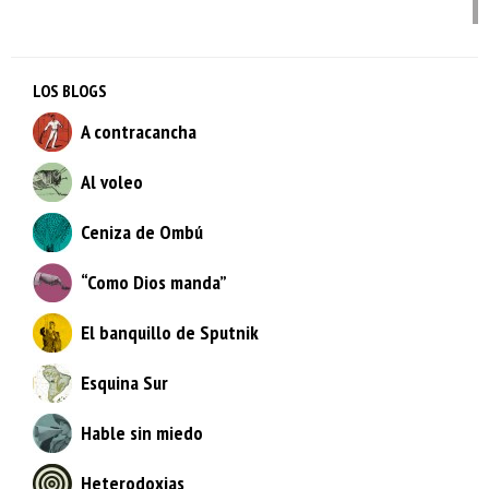
LOS BLOGS
A contracancha
Al voleo
Ceniza de Ombú
“Como Dios manda”
El banquillo de Sputnik
Esquina Sur
Hable sin miedo
Heterodoxias