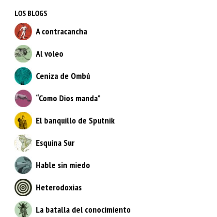
LOS BLOGS
A contracancha
Al voleo
Ceniza de Ombú
“Como Dios manda”
El banquillo de Sputnik
Esquina Sur
Hable sin miedo
Heterodoxias
La batalla del conocimiento