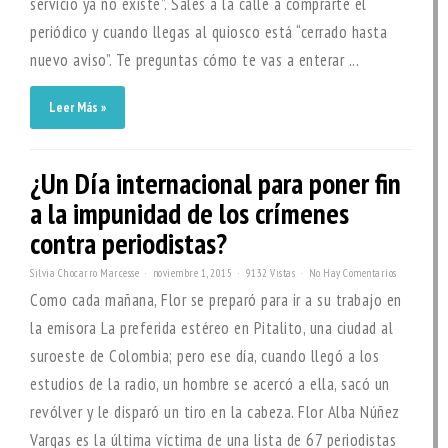
servicio ya no existe”. Sales a la calle a comprarte el
periódico y cuando llegas al quiosco está “cerrado hasta
nuevo aviso”. Te preguntas cómo te vas a enterar ...
Leer Más »
¿Un Día internacional para poner fin
a la impunidad de los crímenes
contra periodistas?
Silvia Chocarro Marcesse
noviembre 1, 2015
9132 Vistas
No Hay Comentarios
Como cada mañana, Flor se preparó para ir a su trabajo en
la emisora La preferida estéreo en Pitalito, una ciudad al
suroeste de Colombia; pero ese día, cuando llegó a los
estudios de la radio, un hombre se acercó a ella, sacó un
revólver y le disparó un tiro en la cabeza. Flor Alba Núñez
Vargas es la última víctima de una lista de 67 periodistas