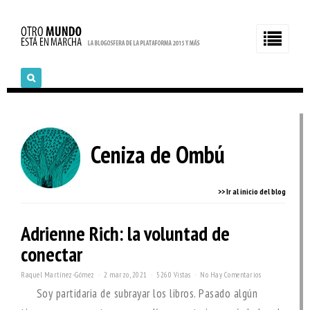
Ceniza de Ombú
>> Ir al inicio del blog
Adrienne Rich: la voluntad de
conectar
Raquel Martínez-Gómez
2 marzo, 2021
5260 Vistas
No Hay Comentarios
Soy partidaria de subrayar los libros. Pasado algún