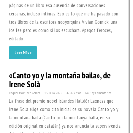
páginas de un libro esa ausencia de conversaciones
cercanas, incluso íntimas. Eso es lo que me ha pasado con
tres libros de la escritora neoyorquina Vivian Gornick: una
los lee pero es como si los escuchara. Apegos feroces,
editado...
Leer Más »
«Canto yo y la montaña baila», de
Irene Solà
Raquel Martínez-Gómez
15 julio, 2020
4206 Vistas
No Hay Comentarios
La frase del premio nobel islandés Halldór Laxness que
Irene Solà elige como cita inicial de su novela Canto yo y
la montaña baila (Canto jo i la muntanya balla, en su
edición original en catalán) ya nos anuncia la supervivencia