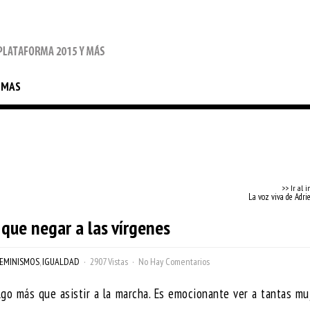
EMAS
>> Ir al i
La voz viva de Adri
ue negar a las vírgenes
EMINISMOS
,
IGUALDAD
2907 Vistas
No Hay Comentarios
lgo más que asistir a la marcha. Es emocionante ver a tantas mu