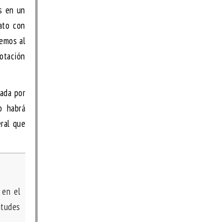
as en un
ato con
cemos al
otación
iada por
o habrá
eral que
 en el
itudes