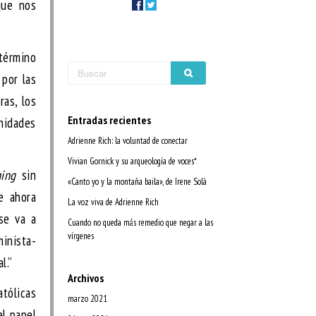
que nos
término
 por las
ras, los
Entradas recientes
nidades
Adrienne Rich: la voluntad de conectar
Vivian Gornick y su arqueología de voces*
ing
sin
«Canto yo y la montaña baila», de Irene Solà
e ahora
La voz viva de Adrienne Rich
se va a
Cuando no queda más remedio que negar a las
vírgenes
inista-
l.”
Archivos
atólicas
marzo 2021
el papel