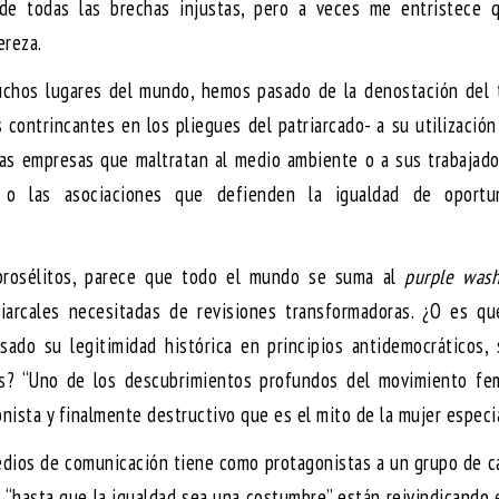
de todas las brechas injustas, pero a veces me entristece 
ereza.
uchos lugares del mundo, hemos pasado de la denostación del 
contrincantes en los pliegues del patriarcado- a su utilización
, las empresas que maltratan al medio ambiente o a sus trabajado
s o las asociaciones que defienden la igualdad de oportu
 prosélitos, parece que todo el mundo se suma al
purple wash
riarcales necesitadas de revisiones transformadoras. ¿O es qu
ado su legitimidad histórica en principios antidemocráticos, 
as? “Uno de los descubrimientos profundos del movimiento fem
onista y finalmente destructivo que es el mito de la mujer especia
edios de comunicación tiene como protagonistas a un grupo de c
“hasta que la igualdad sea una costumbre” están reivindicando 