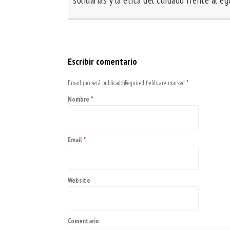
solidarias y la ética del cuidado frente al e
Escribir comentario
Email (no será publicado)Required fields are marked
*
Nombre
*
Email
*
Website
Comentario