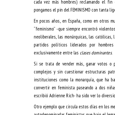
cada vez más hombres) reclamando el fin 
pongamos el pin del FEMINISMO con tanta lig
En pocos años, en España, como en otros m
“feminismo” -que siempre encontró violentos 
neoliberales, las monárquicas, las católicas
partidos políticos liderados por hombre
exclusivamente entre las
clases dominantes
.
Si se trata de vender más, ganar votos o
complejos y sin cuestionar estructuras pat
instituciones como la monarquía, que ha bas
convertir en feminista paseando a dos niñ
escribió Adrienne Rich- ha sido ver lo diversi
Otro ejemplo que circula estos días en los m
autodenominadas feministas que bajo el lema 