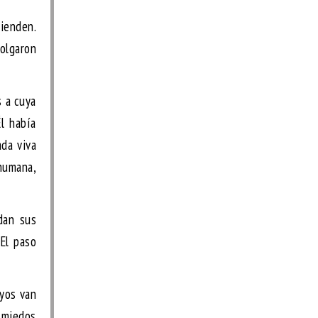
tienden.
colgaron
s a cuya
Él había
ada viva
 humana,
dan sus
 El paso
ayos van
s miedos