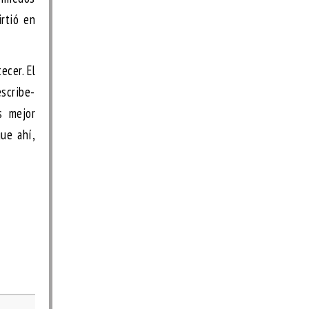
irtió en
ecer. El
escribe-
s mejor
gue ahí,