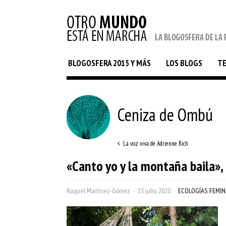
BLOGOSFERA 2015 Y MÁS
LOS BLOGS
T
Ceniza de Ombú
La voz viva de Adrienne Rich
«Canto yo y la montaña baila», 
Raquel Martínez-Gómez
15 julio, 2020
ECOLOGÍAS
,
FEMIN