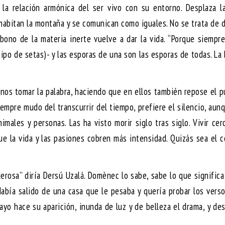
la relación armónica del ser vivo con su entorno. Desplaza la
habitan la montaña y se comunican como iguales. No se trata de 
abono de la materia inerte vuelve a dar la vida. “Porque siemp
ipo de setas)- y las esporas de una son las esporas de todas. La 
anos tomar la palabra, haciendo que en ellos también repose el 
empre mudo del transcurrir del tiempo, prefiere el silencio, aun
nimales y personas. Las ha visto morir siglo tras siglo. Vivir cer
 la vida y las pasiones cobren más intensidad. Quizás sea el 
rosa” diría Dersú Uzalá. Domènec lo sabe, sabe lo que signific
abía salido de una casa que le pesaba y quería probar los vers
ayo hace su aparición, inunda de luz y de belleza el drama, y de