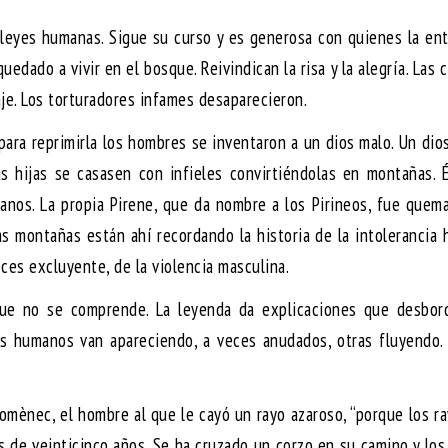
 leyes humanas. Sigue su curso y es generosa con quienes la en
uedado a vivir en el bosque. Reivindican la risa y la alegría. Las 
saje. Los torturadores infames desaparecieron.
para reprimirla los hombres se inventaron a un dios malo. Un dio
s hijas se casasen con infieles convirtiéndolas en montañas. 
ianos. La propia Pirene, que da nombre a los Pirineos, fue quem
as montañas están ahí recordando la historia de la intolerancia
ces excluyente, de la violencia masculina.
que no se comprende. La leyenda da explicaciones que desbor
tos humanos van apareciendo, a veces anudados, otras fluyendo.
e Domènec, el hombre al que le cayó un rayo azaroso, “porque los r
és de veinticinco años. Se ha cruzado un corzo en su camino y lo