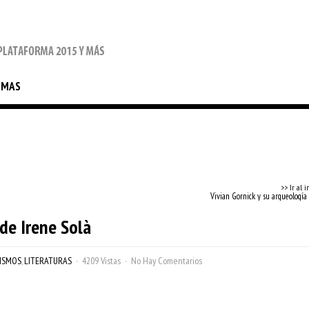
EMAS
>> Ir al i
Vivian Gornick y su arqueología 
de Irene Solà
ISMOS
,
LITERATURAS
4209 Vistas
No Hay Comentarios