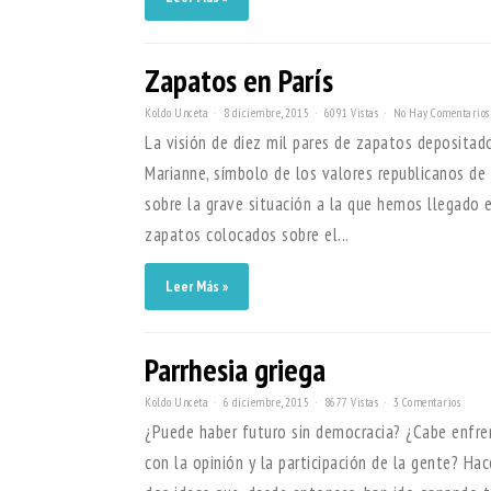
Zapatos en París
Koldo Unceta
8 diciembre, 2015
6091 Vistas
No Hay Comentarios
La visión de diez mil pares de zapatos depositado
Marianne, símbolo de los valores republicanos de 
sobre la grave situación a la que hemos llegado e
zapatos colocados sobre el...
Leer Más »
Parrhesia griega
Koldo Unceta
6 diciembre, 2015
8677 Vistas
3 Comentarios
¿Puede haber futuro sin democracia? ¿Cabe enfre
con la opinión y la participación de la gente? H