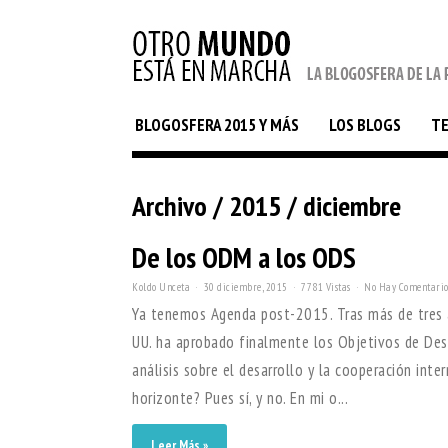
BLOGOSFERA 2015 Y MÁS
LOS BLOGS
T
Archivo / 2015 / diciembre
De los ODM a los ODS
Koldo Unceta
30 diciembre, 2015
7781 Vistas
No Hay Comentario
Ya tenemos Agenda post-2015. Tras más de tres a
UU. ha aprobado finalmente los Objetivos de Desar
análisis sobre el desarrollo y la cooperación int
horizonte? Pues sí, y no. En mi o...
Leer Más »