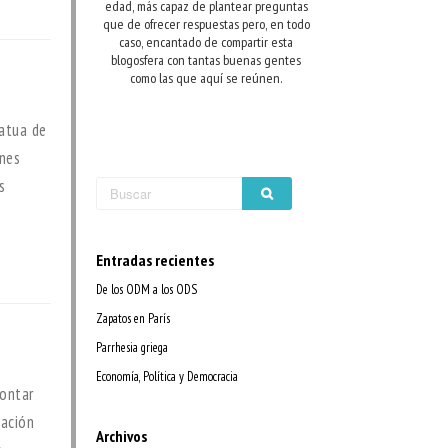
edad, más capaz de plantear preguntas
que de ofrecer respuestas pero, en todo
caso, encantado de compartir esta
blogosfera con tantas buenas gentes
como las que aquí se reúnen.
tatua de
ones
s
Entradas recientes
De los ODM a los ODS
Zapatos en París
Parrhesia griega
Economía, Política y Democracia
contar
lación
Archivos