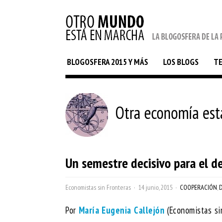
BLOGOSFERA 2015 Y MÁS
LOS BLOGS
T
Otra economía est
Un semestre decisivo para el de
Economistas sin Fronteras
14 junio, 2015
COOPERACIÓN
,
Por
María Eugenia Callejón
(Economistas si