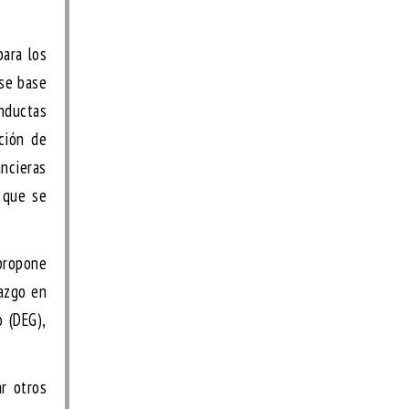
para los
 se base
nductas
ción de
ncieras
 que se
 propone
razgo en
 (DEG),
r otros