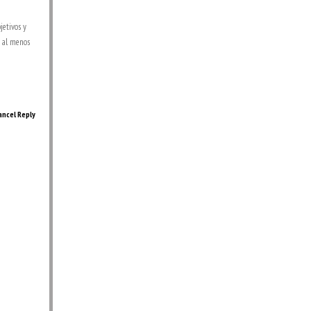
jetivos y
e al menos
ancel Reply