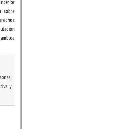
Interior
va sobre
derechos
gulación
Asamblea
sonas.
tiva y