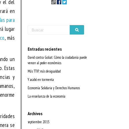
 el del
brará en
as para
rá lugar
ico
, más
Entradas recientes
David contra Goliat: Cómo la ciudadanía puede
ando un
vencer al poder económico.
o. Estas
Más TTIP, más desigualdad
ncias y
Y acabó en tormenta
umanos,
Economía Solidaria y Derechos Humanos
n enorme
La enseñanza de la economía
Archivos
oridades
septiembre 2015
anera se