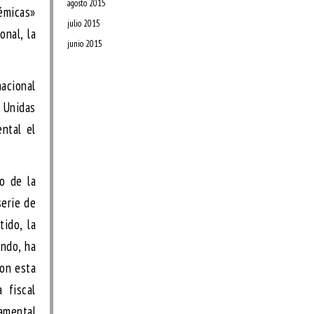
agosto 2015
témicas»
julio 2015
onal, la
junio 2015
nacional
s Unidas
ental el
o de la
serie de
tido, la
undo, ha
con esta
 fiscal
namental