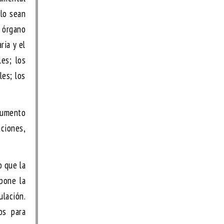
olo sean
o órgano
ria y el
les; los
les; los
ocumento
aciones,
o que la
pone la
ulación.
os para