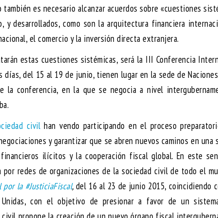
ro también es necesario alcanzar acuerdos sobre «cuestiones sis
, y desarrollados, como son la arquitectura financiera internaci
nacional, el comercio y la inversión directa extranjera.
tarán estas cuestiones sistémicas, será la III Conferencia Inter
s días, del 15 al 19 de junio, tienen lugar en la sede de Nacione
 de la conferencia, en la que se negocia a nivel intergubernam
ba.
ciedad civil
han vendo participando en el proceso preparatori
s negociaciones y garantizar que se abren nuevos caminos en una 
financieros ilícitos y la cooperación fiscal global. En este sen
a por redes de organizaciones de la sociedad civil de todo el m
por la #JusticiaFiscal
,
del 16 al 23 de junio 2015, coincidiendo 
Unidas, con el objetivo de presionar a favor de un sistema
ad civil propone la creación de un nuevo órgano fiscal interguber