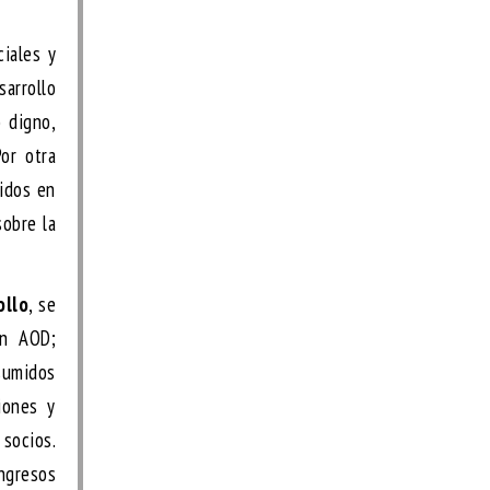
iales y
sarrollo
o digno,
Por otra
cidos en
sobre la
ollo
, se
en AOD;
asumidos
iones y
socios.
ingresos