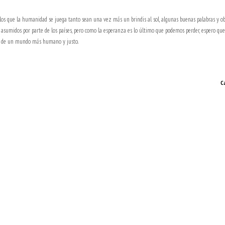
os que la humanidad se juega tanto sean una vez más un brindis al sol, algunas buenas palabras y ob
asumidos por parte de los países, pero como la esperanza es lo último que podemos perder, espero qu
ón de un mundo más humano y justo.
C