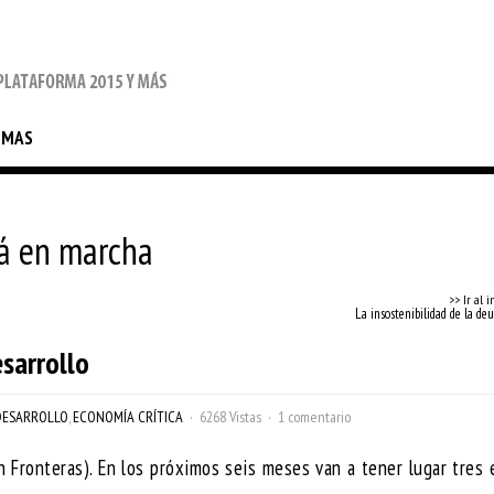
EMAS
á en marcha
>> Ir al i
La insostenibilidad de la de
sarrollo
DESARROLLO
,
ECONOMÍA CRÍTICA
6268 Vistas
1 comentario
n Fronteras). En los próximos seis meses van a tener lugar tres