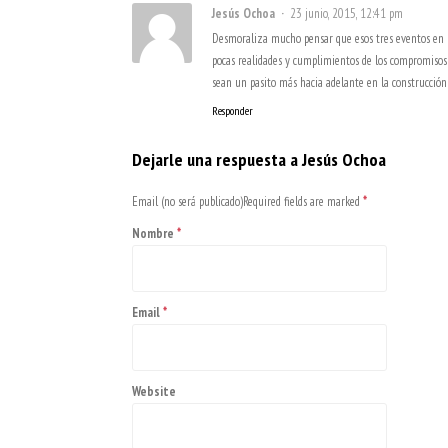
Jesús Ochoa
23 junio, 2015, 12:41 pm
Desmoraliza mucho pensar que esos tres eventos en l
pocas realidades y cumplimientos de los compromisos 
sean un pasito más hacia adelante en la construcci
Responder
Dejarle una respuesta a
Jesús Ochoa
Email (no será publicado)Required fields are marked
*
Nombre
*
Email
*
Website