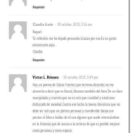
Responder
Claudia Garin
30 octubre, 2015, 3:16 am
Raquel
Tu reflexión me ha dejado pensando. Gracias por eso. Es un gusto
encontrarte aquí.
Claudia
Responder
Víctor L. Briones
30 octubre, 2015, 5:49 pm
Hay un poema de Gloria Fuertes que termina diciendo, no me
atrevería a decir que es literal, líbranos también del bien. De un bien
manipulado y cruento que no es más que crueldad y estatismo
disfrazado de sociedad. Contra eso lucha la buena literatura que no
debe ser más que un pórtico personal y transferible (basta con
prestar el libro o hablar de él con alguien que acabe interesándose
en la historia) que de acceso a la certeza de que es posible mejorar
como personas y como especie.