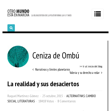
Ceniza de Ombú
>> Ir al inicio del blog
Narrativas y límites planetarios
Valeria y su derecho a volar
La realidad y sus desaciertos
Raquel Martínez-Gómez
25 octubre, 2015
ALTERNATIVAS
,
CAMBIO
SOCIAL
,
LITERATURAS
18418 Vistas
8 Comentarios