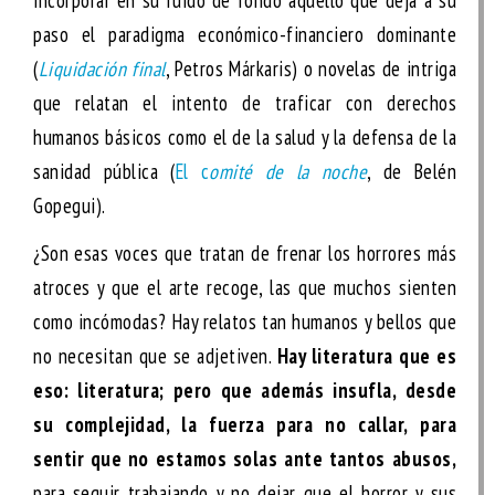
incorporar en su ruido de fondo aquello que deja a su
paso el paradigma económico-financiero dominante
(
Liquidación final
, Petros Márkaris) o novelas de intriga
que relatan el intento de traficar con derechos
humanos básicos como el de la salud y la defensa de la
sanidad pública (
El c
omité de la noche
, de Belén
Gopegui).
¿Son esas voces que tratan de frenar los horrores más
atroces y que el arte recoge, las que muchos sienten
como incómodas? Hay relatos tan humanos y bellos que
no necesitan que se adjetiven.
Hay literatura que es
eso: literatura; pero que además insufla, desde
su complejidad, la fuerza para no callar, para
sentir que no estamos solas ante tantos abusos,
para seguir trabajando y no dejar que el horror y sus