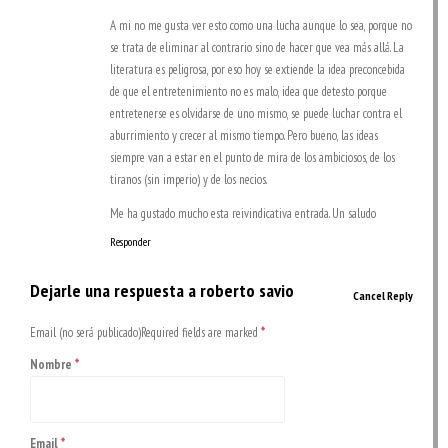
A mi no me gusta ver esto como una lucha aunque lo sea, porque no
se trata de eliminar al contrario sino de hacer que vea más allá. La
literatura es peligrosa, por eso hoy se extiende la idea preconcebida
de que el entretenimiento no es malo, idea que detesto porque
entretenerse es olvidarse de uno mismo, se puede luchar contra el
aburrimiento y crecer al mismo tiempo. Pero bueno, las ideas
siempre van a estar en el punto de mira de los ambiciosos, de los
tiranos (sin imperio) y de los necios.
Me ha gustado mucho esta reivindicativa entrada. Un saludo
Responder
Dejarle una respuesta a
roberto savio
Cancel Reply
Email (no será publicado)Required fields are marked
*
Nombre
*
Email
*