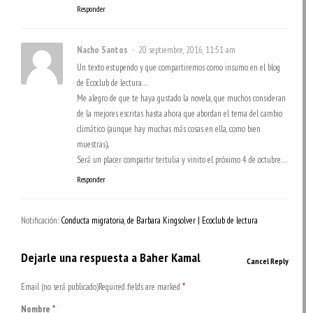
Responder
Nacho Santos
20 septiembre, 2016, 11:51 am
Un texto estupendo y que compartiremos como insumo en el blog
de Ecoclub de lectura…
Me alegro de que te haya gustado la novela, que muchos consideran
de la mejores escritas hasta ahora que abordan el tema del cambio
climático (aunque hay muchas más cosas en ella, como bien
muestras)..
Será un placer compartir tertulia y vinito el próximo 4 de octubre…
Responder
Notificación:
Conducta migratoria, de Barbara Kingsolver | Ecoclub de lectura
Dejarle una respuesta a
Baher Kamal
Cancel Reply
Email (no será publicado)Required fields are marked
*
Nombre
*