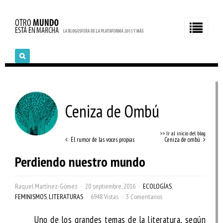
Ceniza de Ombú
>> Ir al inicio del blog
El rumor de las voces propias
Ceniza de ombú
Perdiendo nuestro mundo
Raquel Martínez-Gómez
20 septiembre, 2016
ECOLOGÍAS
,
FEMINISMOS
,
LITERATURAS
6948 Vistas
3 Comentarios
Uno de los grandes temas de la literatura, según