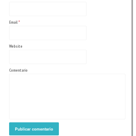
Email
*
Website
Comentario