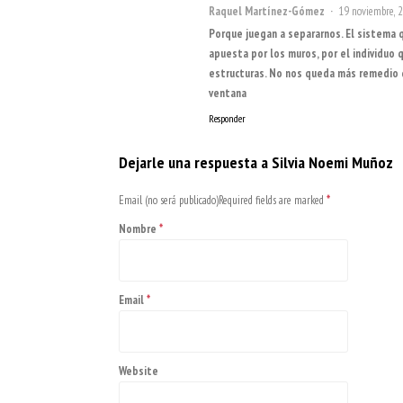
Raquel Martínez-Gómez
19 noviembre, 
Porque juegan a separarnos. El sistema
apuesta por los muros, por el individuo
estructuras. No nos queda más remedio q
ventana
Responder
Dejarle una respuesta a
Silvia Noemi Muñoz
Email (no será publicado)Required fields are marked
*
Nombre
*
Email
*
Website