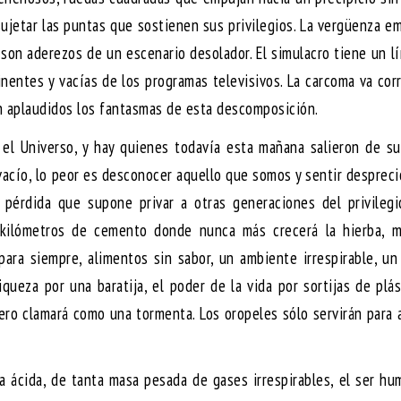
ujetar las puntas que sostienen sus privilegios. La vergüenza e
 son aderezos de un escenario desolador. El simulacro tiene un lí
inentes y vacías de los programas televisivos. La carcoma va co
án aplaudidos los fantasmas de esta descomposición.
 el Universo, y hay quienes todavía esta mañana salieron de s
 vacío, lo peor es desconocer aquello que somos y sentir despreci
a pérdida que supone privar a otras generaciones del privileg
 kilómetros de cemento donde nunca más crecerá la hierba, m
ara siempre, alimentos sin sabor, un ambiente irrespirable, un
ueza por una baratija, el poder de la vida por sortijas de plás
pero clamará como una tormenta. Los oropeles sólo servirán para 
via ácida, de tanta masa pesada de gases irrespirables, el ser h