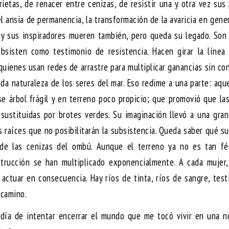
rietas, de renacer entre cenizas, de resistir una y otra vez sus
el ansia de permanencia, la transformación de la avaricia en gene
d y sus inspiradores mueren también, pero queda su legado. Son
bsisten como testimonio de resistencia. Hacen girar la línea 
a quienes usan redes de arrastre para multiplicar ganancias sin co
iada naturaleza de los seres del mar. Eso redime a una parte: aqu
e árbol frágil y en terreno poco propicio; que promovió que la
 sustituidas por brotes verdes. Su imaginación llevó a una gran
s raíces que no posibilitarán la subsistencia. Queda saber qué su
 de las cenizas del ombú. Aunque el terreno ya no es tan fért
trucción se han multiplicado exponencialmente. A cada mujer,
 actuar en consecuencia. Hay ríos de tinta, ríos de sangre, tes
 camino.
día de intentar encerrar el mundo que me tocó vivir en una no