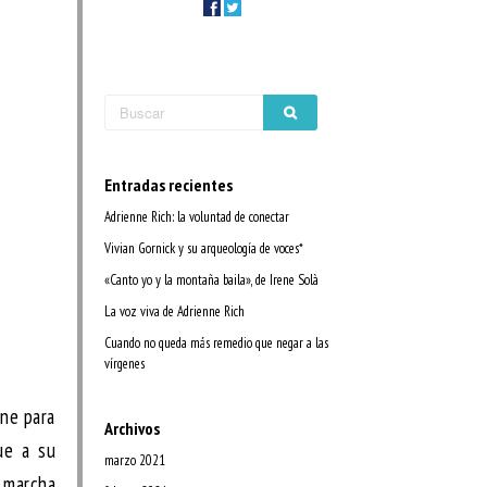
Entradas recientes
Adrienne Rich: la voluntad de conectar
Vivian Gornick y su arqueología de voces*
«Canto yo y la montaña baila», de Irene Solà
La voz viva de Adrienne Rich
Cuando no queda más remedio que negar a las
vírgenes
ene para
Archivos
ue a su
marzo 2021
n marcha