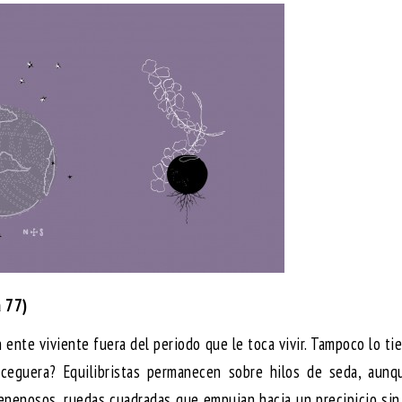
 77)
 ente viviente fuera del periodo que le toca vivir. Tampoco lo ti
 ceguera? Equilibristas permanecen sobre hilos de seda, aunq
enenosos, ruedas cuadradas que empujan hacia un precipicio si