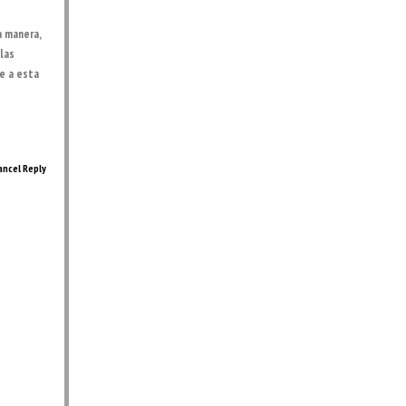
a manera,
las
e a esta
ancel Reply