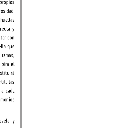
 propios
rosidad.
 huellas
recta y
ntar con
ella que
s ramas,
 pira el
stituirá
il, las
 a cada
timonios
vela, y