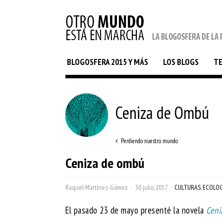
BLOGOSFERA 2015 Y MÁS
LOS BLOGS
T
Ceniza de Ombú
Perdiendo nuestro mundo
Ceniza de ombú
Raquel Martínez-Gómez
30 julio, 2017
CULTURAS
,
ECOLOG
El pasado 23 de mayo presenté la novela
Ceni