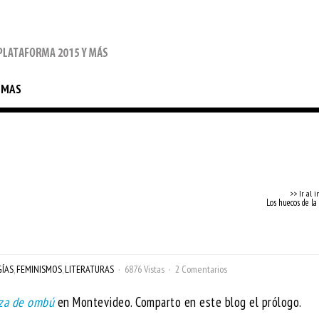
EMAS
>> Ir al i
Los huecos de l
ÍAS
,
FEMINISMOS
,
LITERATURAS
6876 Vistas
2 Comentarios
za de ombú
en Montevideo. Comparto en este blog el prólogo.