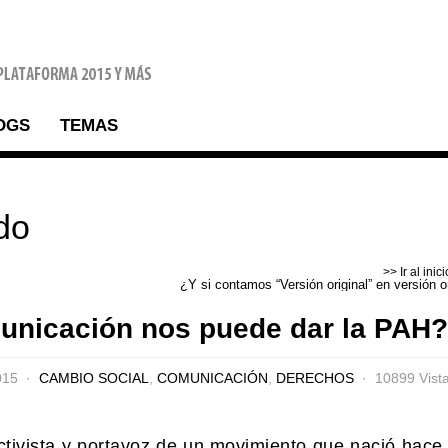
OGS
TEMAS
do
>> Ir al inic
¿Y si contamos “Versión original” en versión o
unicación nos puede dar la PAH?
2015
CAMBIO SOCIAL
,
COMUNICACIÓN
,
DERECHOS
10899 Vist
activista y portavoz de un movimiento que nació hace