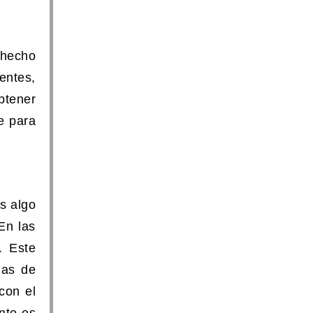
 hecho
entes,
btener
e para
es algo
En las
. Este
las de
con el
nto es