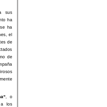
a sus
nto ha
 se ha
es, el
tes de
ctados
ino de
ampaña
irosos
amente
ha”
, o
 a los