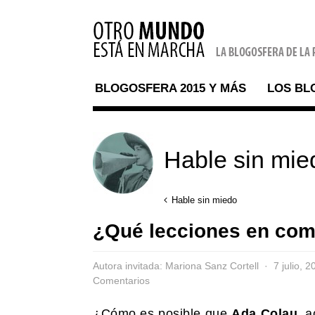
BLOGOSFERA 2015 Y MÁS
LOS BL
Hable sin mie
Hable sin miedo
¿Qué lecciones en com
Autora invitada: Mariona Sanz Cortell
7 julio, 
Comentarios
¿Cómo es posible que
Ada Colau
, 