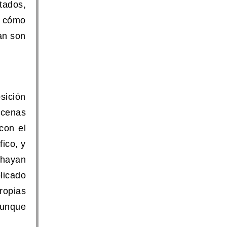
tados,
n cómo
an son
sición
ecenas
con el
fico, y
 hayan
plicado
ropias
Aunque