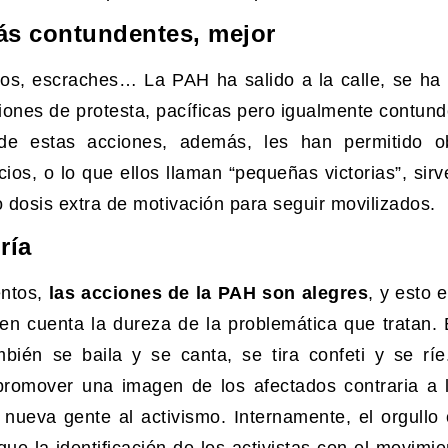
ás contundentes, mejor
cos, escraches… La PAH ha salido a la calle, se ha
ciones de protesta, pacíficas pero igualmente contund
 de estas acciones, además, les han permitido o
ios, o lo que ellos llaman “pequeñas victorias”, sirv
dosis extra de motivación para seguir movilizados.
ría
entos,
las acciones de la PAH son alegres
, y esto 
en cuenta la dureza de la problemática que tratan. 
mbién se baila y se canta, se tira confeti y se ríe
 promover una imagen de los afectados contraria a 
 nueva gente al activismo. Internamente, el orgullo 
e la identificación de los activistas con el movimie