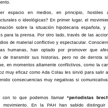
ento.
 espacio en medios, en principio, hostiles 
ucturales o ideológicas? En primer lugar, el movimie
ación sobre la situación hipotecaria española, y
s para la prensa. Por otro lado, través de las accion
ios de material conflictivo y espectacular. Conscien
rias humanas, han optado por promover que afe
de transmitir sus historias, pero no de derrota s
ue, en momentos altamente conflictivos, como la c
z muy eficaz como Ada Colau les sirvió para salir a
tenido consecuencias muy negativas si comunicativ
ha con lo que podemos llama
r “periodistas brec
el movimiento. En la PAH han sabido distinguir