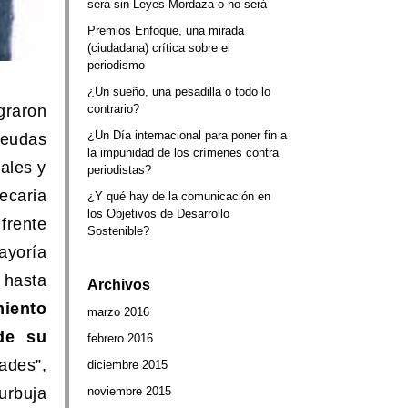
será sin Leyes Mordaza o no será
Premios Enfoque, una mirada
(ciudadana) crítica sobre el
periodismo
¿Un sueño, una pesadilla o todo lo
graron
contrario?
¿Un Día internacional para poner fin a
deudas
la impunidad de los crímenes contra
ales y
periodistas?
ecaria
¿Y qué hay de la comunicación en
los Objetivos de Desarrollo
 frente
Sostenible?
ayoría
 hasta
Archivos
miento
marzo 2016
de su
febrero 2016
ades”,
diciembre 2015
urbuja
noviembre 2015