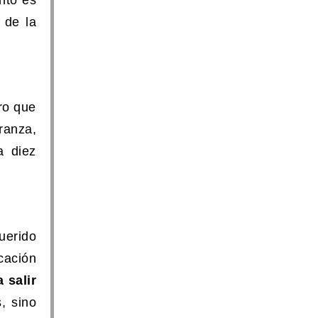
 de la
ro que
ranza,
a diez
uerido
cación
a salir
, sino