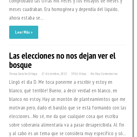
comprobado las cifras mil veces y los ensayos de meses y
meses cuadraban. Era homogénea y dependía del líquido,
ahora estaba se...
Leer Más »
Las elecciones no nos dejan ver el
bosque
Teresa Sancho Ortega
17 diciembre, 2015
3916 Vistas
No Hay Comentarios
Llegó el día D. Me toca ponerme a escribir y estoy en
blanco, qué terrible! Bueno, a decir verdad en blanco, en
blanco no estoy. Hay un montón de planteamientos que me
motivan pero, dado el barullo que se está formando con las
elecciones…No sé, me da que cualquier cosa que escriba
sobre soberanía alimentaria va a pasar desapercibida. Al fin
y al cabo es un tema que se considera muy específico y só...