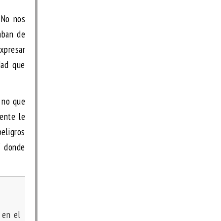
 No nos
laban de
expresar
dad que
s no que
ente le
peligros
lí donde
 en el