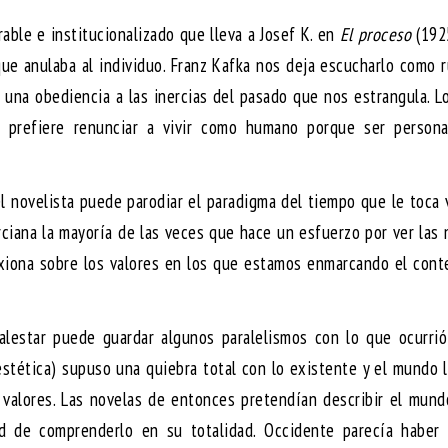
able e institucionalizado que lleva a Josef K. en
El proceso
(1925
ue anulaba al individuo. Franz Kafka nos deja escucharlo como 
y una obediencia a las inercias del pasado que nos estrangula. 
a prefiere renunciar a vivir como humano porque ser person
el novelista puede parodiar el paradigma del tiempo que le toca v
iana la mayoría de las veces que hace un esfuerzo por ver las 
lexiona sobre los valores en los que estamos enmarcando el con
alestar puede guardar algunos paralelismos con lo que ocurrió
estética) supuso una quiebra total con lo existente y el mundo l
 valores. Las novelas de entonces pretendían describir el mun
dad de comprenderlo en su totalidad. Occidente parecía haber