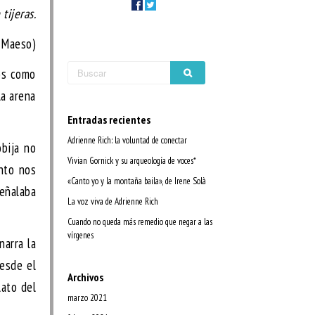
tijeras.
 Maeso)
os como
la arena
Entradas recientes
Adrienne Rich: la voluntad de conectar
obija no
Vivian Gornick y su arqueología de voces*
nto nos
«Canto yo y la montaña baila», de Irene Solà
señalaba
La voz viva de Adrienne Rich
Cuando no queda más remedio que negar a las
vírgenes
narra la
Desde el
Archivos
lato del
marzo 2021