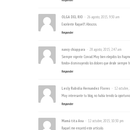
OLGA DEL RIO
26 agosto, 2015, 9:30 am
Excelente Raquel!!. Abrazos.
Responder
nancy chiappara
28 agosto, 2015, 2:47 am
Siempre vigente Conrad. Muy bien elegidos los fragme
fondo» disminuyendo los dolores que desde siempre h
Responder
Lesly Rubidia Hernandez Flores
12 octubre,
Muy interesante tu blog, no había tenido la oportunid
Responder
Mamá tita Ana
12 octubre, 2015, 10:30 pm
Raquel me encantó este artículo.