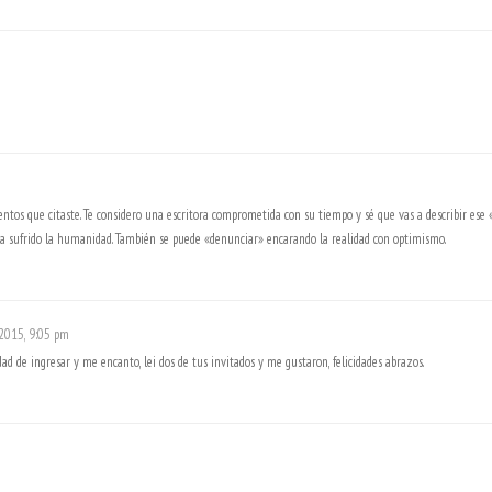
ntos que citaste. Te considero una escritora comprometida con su tiempo y sé que vas a describir ese 
a sufrido la humanidad. También se puede «denunciar» encarando la realidad con optimismo.
 2015, 9:05 pm
ad de ingresar y me encanto, lei dos de tus invitados y me gustaron, felicidades abrazos.