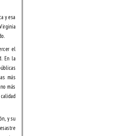
ca y esa
irginia
do.
rcer el
. En la
públicas
ias más
sino más
 calidad
ón, y su
esastre