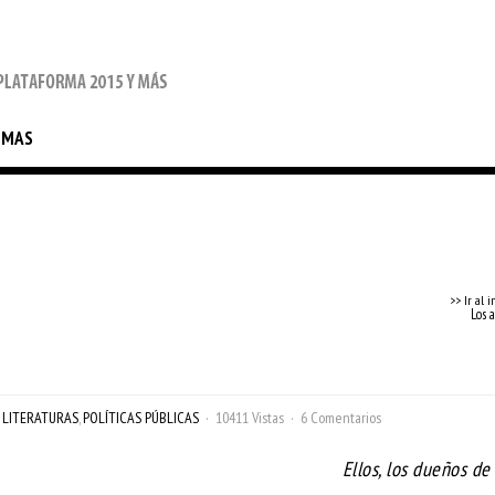
EMAS
>> Ir al i
Los 
,
LITERATURAS
,
POLÍTICAS PÚBLICAS
10411 Vistas
6 Comentarios
Ellos, los dueños de 