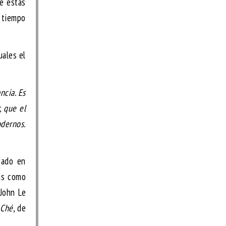
e estas
l tiempo
uales el
ncia. Es
, que el
odernos.
hado en
as como
 John Le
 Ché
, de