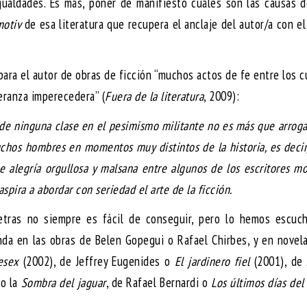
ualdades. Es más, poner de manifiesto cuáles son las causas d
motiv
de esa literatura que recupera el anclaje del autor/a con e
ara el autor de obras de ficción “muchos actos de fe entre los c
eranza imperecedera” (
Fuera de la literatura
, 2009):
e ninguna clase en el pesimismo militante no es más que arroga
hos hombres en momentos muy distintos de la historia, es decir
 alegría orgullosa y malsana entre algunos de los escritores m
spira a abordar con seriedad el arte de la ficción.
etras no siempre es fácil de conseguir, pero lo hemos escuc
da en las obras de Belen Gopegui o Rafael Chirbes, y en novel
esex
(2002), de Jeffrey Eugenides o
El jardinero fiel
(2001), de
mo la
Sombra del jaguar
, de Rafael Bernardi o
Los últimos días del