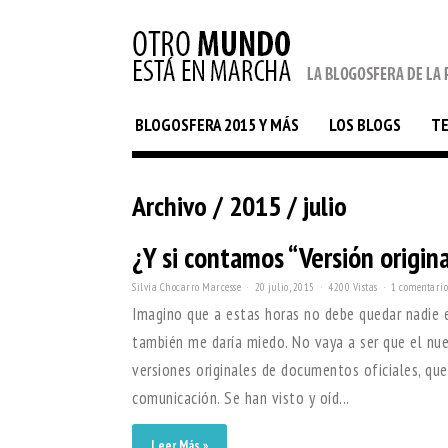
BLOGOSFERA 2015 Y MÁS
LOS BLOGS
T
Archivo / 2015 / julio
¿Y si contamos “Versión origina
Silvia Chocarro Marcesse
20 julio, 2015
4200 Vistas
1 comentario
Imagino que a estas horas no debe quedar nadie 
también me daría miedo. No vaya a ser que el nuev
versiones originales de documentos oficiales, que
comunicación. Se han visto y oíd...
Leer Más »