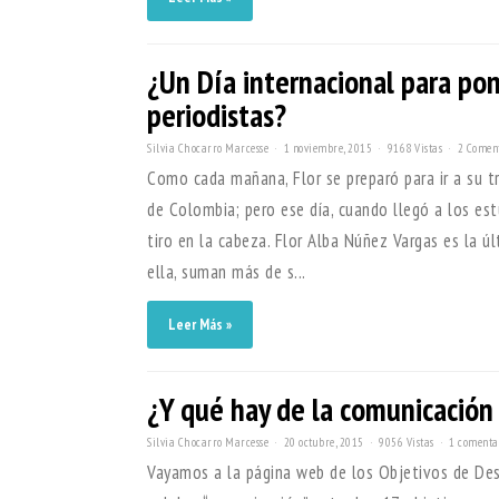
¿Un Día internacional para pon
periodistas?
Silvia Chocarro Marcesse
1 noviembre, 2015
9168 Vistas
2 Comen
Como cada mañana, Flor se preparó para ir a su tr
de Colombia; pero ese día, cuando llegó a los estu
tiro en la cabeza. Flor Alba Núñez Vargas es la ú
ella, suman más de s...
Leer Más »
¿Y qué hay de la comunicación 
Silvia Chocarro Marcesse
20 octubre, 2015
9056 Vistas
1 comenta
Vayamos a la página web de los Objetivos de Des