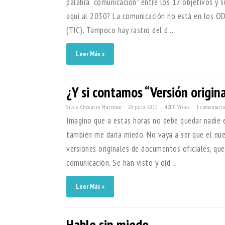
palabra “comunicación” entre los 17 objetivos y 
aquí al 2030? La comunicación no está en los OD
(TIC). Tampoco hay rastro del d...
Leer Más »
¿Y si contamos “Versión origina
Silvia Chocarro Marcesse
20 julio, 2015
4200 Vistas
1 comentario
Imagino que a estas horas no debe quedar nadie 
también me daría miedo. No vaya a ser que el nuev
versiones originales de documentos oficiales, que
comunicación. Se han visto y oíd...
Leer Más »
Hable sin miedo