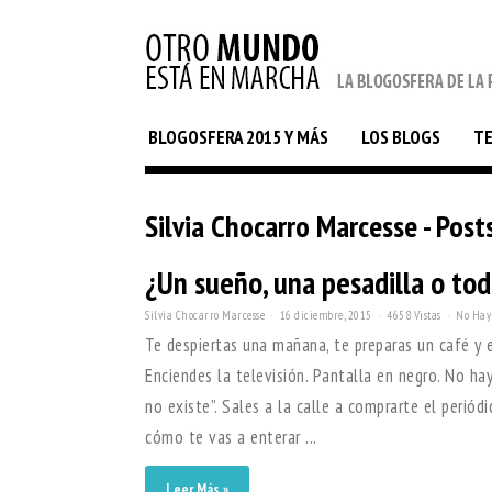
BLOGOSFERA 2015 Y MÁS
LOS BLOGS
T
Silvia Chocarro Marcesse - Post
¿Un sueño, una pesadilla o tod
Silvia Chocarro Marcesse
16 diciembre, 2015
4658 Vistas
No Hay
Te despiertas una mañana, te preparas un café y en
Enciendes la televisión. Pantalla en negro. No hay
no existe”. Sales a la calle a comprarte el periód
cómo te vas a enterar ...
Leer Más »