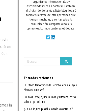
organismos internacionales y
escribiendo mi tesis doctoral. También,
disfrutando de la vida.
Este blog llevará
también la firma de otras personas que
a
tienen mucho que contar sobre la
comunicación, comparta o no sus
opiniones. Lo importante es el debate.
roeste
paró un
. Con
Entradas recientes
El Estado democrático de Derecho será sin Leyes
Mordaza o no será
Premios Enfoque, una mirada (ciudadana) crítica
sobre el periodismo
uemos la
¿Un sueño, una pesadilla o todo lo contrario?