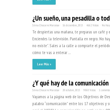
¿Un sueño, una pesadilla o tod
Silvia Chocarro Marcesse
16 diciembre, 2015
4662 Vistas
No Hay
Te despiertas una mañana, te preparas un café y en
Enciendes la televisión. Pantalla en negro. No hay
no existe”. Sales a la calle a comprarte el periód
cómo te vas a enterar ...
Leer Más »
¿Y qué hay de la comunicación 
Silvia Chocarro Marcesse
20 octubre, 2015
9060 Vistas
1 comenta
Vayamos a la página web de los Objetivos de Des
palabra “comunicación” entre los 17 objetivos y 