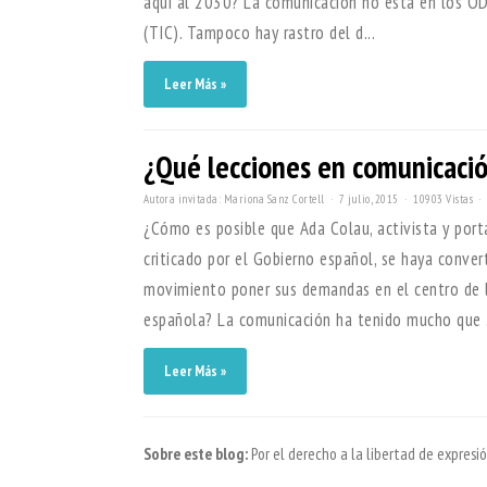
aquí al 2030? La comunicación no está en los OD
(TIC). Tampoco hay rastro del d...
Leer Más »
¿Qué lecciones en comunicació
Autora invitada: Mariona Sanz Cortell
7 julio, 2015
10903 Vistas
¿Cómo es posible que Ada Colau, activista y por
criticado por el Gobierno español, se haya conve
movimiento poner sus demandas en el centro de l
española? La comunicación ha tenido mucho que .
Leer Más »
Sobre este blog:
Por el derecho a la libertad de expres