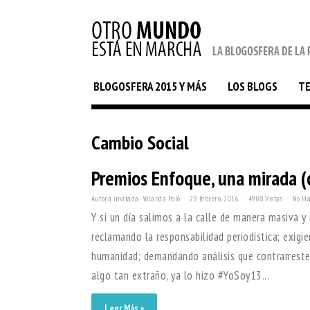
BLOGOSFERA 2015 Y MÁS
LOS BLOGS
T
Cambio Social
Premios Enfoque, una mirada (c
Autora invitada: Yolanda Polo
29 febrero, 2016
4908 Vistas
No Ha
Y si un día salimos a la calle de manera masiva y
reclamando la responsabilidad periodística; exigi
humanidad; demandando análisis que contrarresten
algo tan extraño, ya lo hizo #YoSoy13...
Leer Más »