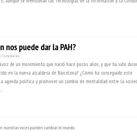
S; aunque se mencionan las Tecnologías de la Información y la Comun
n nos puede dar la PAH?
2 Comentarios
tavoz de un movimiento que nació hace pocos años, y que ha sido dur
rtido en la nueva alcaldesa de Barcelona? ¿Cómo ha conseguido este
a agenda política y promover un cambio de mentalidad entre la socie
..
ión: nuestras voces pueden cambiar el mundo.