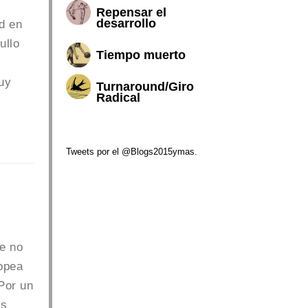
Repensar el
desarrollo
ad en
ullo
Tiempo muerto
uy
Turnaround/Giro
Radical
Tweets por el @Blogs2015ymas.
se no
opea
Por un
os