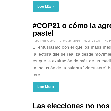
Leer Más »
#COP21 o cómo la agro
pastel
Pepe Ruiz Osoro
enero 26, 2016
5708 Vistas
No H
El entusiasmo con el que los mass med
la lectura que se realiza desde movimie
es que la exaltación de más de un med
la inclusión de la palabra “vinculante”
inte...
Leer Más »
Las elecciones no nos