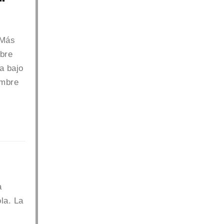
 Más
bre
a bajo
umbre
a
la. La