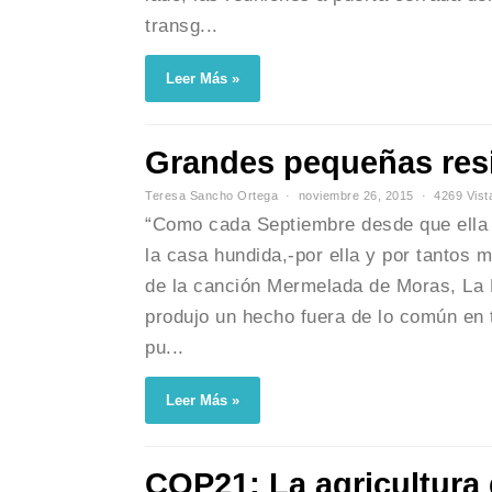
transg...
Leer Más »
Grandes pequeñas res
Teresa Sancho Ortega
noviembre 26, 2015
4269 Vist
“Como cada Septiembre desde que ella n
la casa hundida,-por ella y por tantos m
de la canción Mermelada de Moras, La
produjo un hecho fuera de lo común en 
pu...
Leer Más »
COP21: La agricultura 