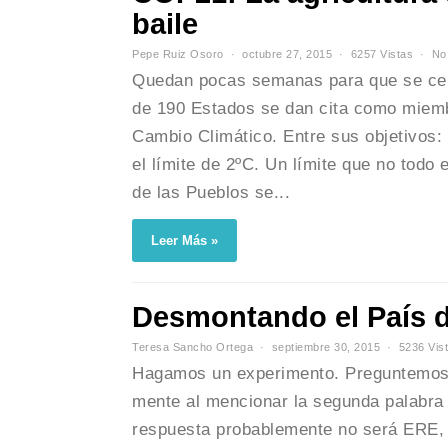
baile
Pepe Ruiz Osoro
octubre 27, 2015
6257 Vistas
No
Quedan pocas semanas para que se cel
de 190 Estados se dan cita como miem
Cambio Climático. Entre sus objetivos
el límite de 2ºC. Un límite que no tod
de las Pueblos se...
Leer Más »
Desmontando el País de
Teresa Sancho Ortega
septiembre 30, 2015
5236 Vis
Hagamos un experimento. Preguntemos a 
mente al mencionar la segunda palabra
respuesta probablemente no será ERE, p