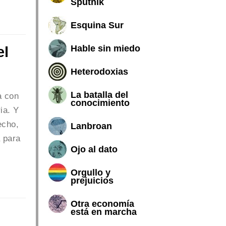
Sputnik
Esquina Sur
Hable sin miedo
el
Heterodoxias
La batalla del
a con
conocimiento
ia. Y
echo,
Lanbroan
a para
Ojo al dato
Orgullo y
prejuicios
Otra economía
está en marcha