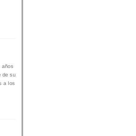
s años
e de su
s a los