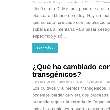
Teresa Sancho Ortega
diciembre 17, 2015
3915 Vista
Llegó el día D. Me toca ponerme a escri
blanco, en blanco no estoy. Hay un mon
que se está formando con las eleccion
soberanía alimentaria va a pasar desap
específico y só...
Leer Más »
¿Qué ha cambiado con 
transgénicos?
Pepe Ruiz Osoro
diciembre 9, 2015
4740 Vistas
N
Los cultivos y alimentos transgénicos 
podemos perder de vista dos procesos c
pretende regular la entrada de Organis
lado, las reuniones a puerta cerrada del