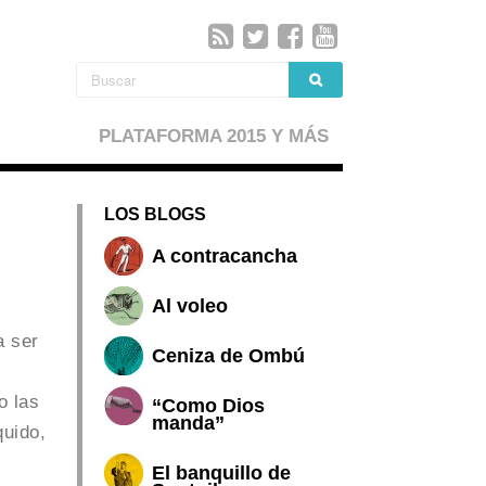
PLATAFORMA 2015 Y MÁS
LOS BLOGS
A contracancha
Al voleo
a ser
Ceniza de Ombú
o las
“Como Dios
manda”
quido,
El banquillo de