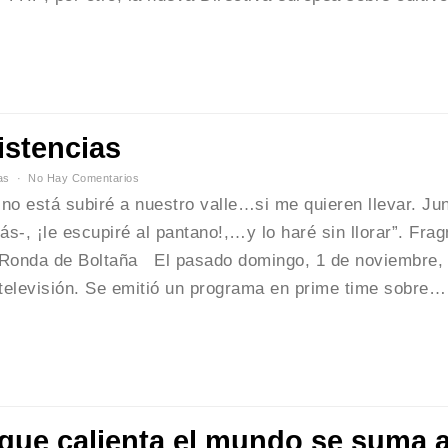
istencias
as
No Hay Comentarios
o está subiré a nuestro valle…si me quieren llevar. Jun
ás-, ¡le escupiré al pantano!,…y lo haré sin llorar”. Fra
 Ronda de Boltaña El pasado domingo, 1 de noviembre,
televisión. Se emitió un programa en prime time sobre…
que calienta el mundo se suma a