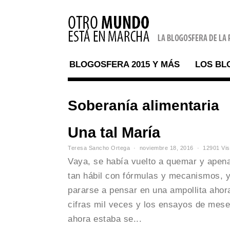
BLOGOSFERA 2015 Y MÁS
LOS BL
Soberanía alimentaria
Una tal María
Teresa Sancho Ortega
noviembre 18, 2016
12901 Vis
Vaya, se había vuelto a quemar y apena
tan hábil con fórmulas y mecanismos, y
pararse a pensar en una ampollita aho
cifras mil veces y los ensayos de mes
ahora estaba se...