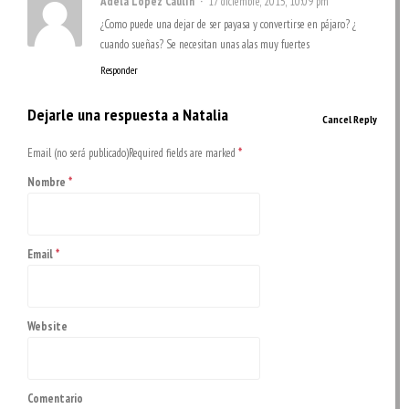
Adela López Caulín
17 diciembre, 2015, 10:09 pm
¿Como puede una dejar de ser payasa y convertirse en pájaro? ¿
cuando sueñas? Se necesitan unas alas muy fuertes
Responder
Dejarle una respuesta a
Natalia
Cancel Reply
Email (no será publicado)Required fields are marked
*
Nombre
*
Email
*
Website
Comentario