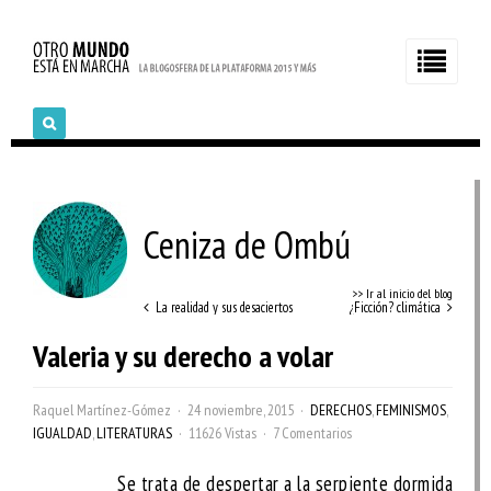
Ceniza de Ombú
>> Ir al inicio del blog
La realidad y sus desaciertos
¿Ficción? climática
Valeria y su derecho a volar
Raquel Martínez-Gómez
24 noviembre, 2015
DERECHOS
,
FEMINISMOS
,
IGUALDAD
,
LITERATURAS
11626 Vistas
7 Comentarios
Se trata de despertar a la serpiente dormida