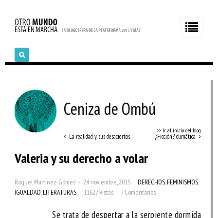
Ceniza de Ombú
>> Ir al inicio del blog
La realidad y sus desaciertos
¿Ficción? climática
Valeria y su derecho a volar
Raquel Martínez-Gómez
24 noviembre, 2015
DERECHOS
,
FEMINISMOS
,
IGUALDAD
,
LITERATURAS
11627 Vistas
7 Comentarios
Se trata de despertar a la serpiente dormida