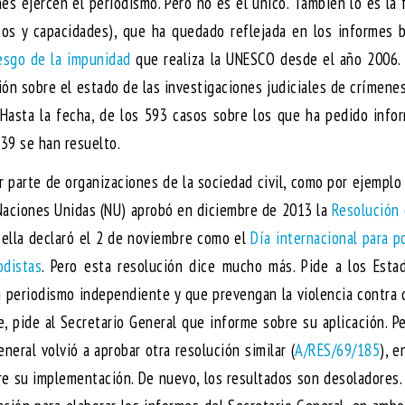
nes ejercen el periodismo. Pero no es el único. También lo es la 
rsos y capacidades), que ha quedado reflejada en los informes 
iesgo de la impunidad
que realiza la UNESCO desde el año 2006. 
ción sobre el estado de las investigaciones judiciales de crímene
 Hasta la fecha, de los 593 casos sobre los que ha pedido info
 39 se han resuelto.
r parte de organizaciones de la sociedad civil, como por ejemplo
 Naciones Unidas (NU) aprobó en diciembre de 2013 la
Resolución
n ella declaró el 2 de noviembre como el
Día internacional para p
odistas
. Pero esta resolución dice mucho más. Pide a los Esta
 periodismo independiente y que prevengan la violencia contra
e, pide al Secretario General que informe sobre su aplicación. P
neral volvió a aprobar otra resolución similar (
A/RES/69/185
), e
e su implementación. De nuevo, los resultados son desoladores