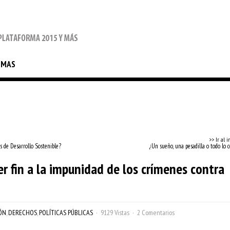
EMAS
>> Ir al i
s de Desarrollo Sostenible?
¿Un sueño, una pesadilla o todo lo 
r fin a la impunidad de los crímenes contra
ÓN
,
DERECHOS
,
POLÍTICAS PÚBLICAS
9129 Vistas
2 Comentarios