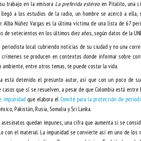
 su trabajo en la emisora
La preferida estéreo
en Pitalito, una c
llegó a los estudios de la radio, un hombre se acercó a ella,
lor Alba Núñez Vargas es la última víctima de una lista de 67 per
ás de setecientos en los últimos diez años, según datos de la U
a periodista local cubriendo noticias de su ciudad y no una corr
s crímenes se producen en contextos donde informar sobre corr
ambiente, entre otros temas, te puede costar la vida.
ya está detenido el presunto autor, así que con un poco de su
e casos que sí se resuelven, a pesar de que Colombia está entre 
e impunidad
que elabora el
Comité para la protección de periodi
éxico, Pakistán, Rusia, Somalia y Sri Lanka.
s asesinatos quedan impunes, una cifra que aumenta si se consi
ólo con el material. La impunidad se convierte así en uno de los