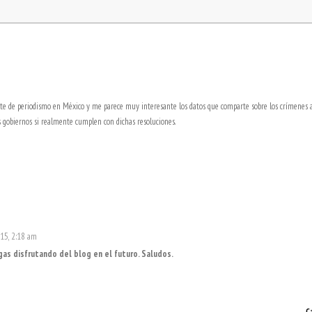
ante de periodismo en México y me parece muy interesante los datos que comparte sobre los crímenes 
s gobiernos si realmente cumplen con dichas resoluciones.
015, 2:18 am
gas disfrutando del blog en el futuro. Saludos.
C