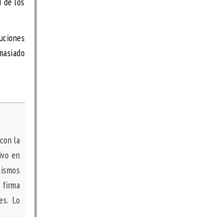
d de los
luciones
masiado
con la
ivo en
nismos
 firma
es. Lo