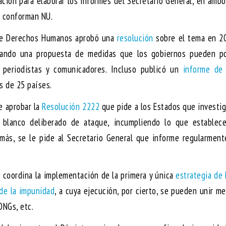
ación para elaborar los informes del Secretario General, en amb
e conforman NU.
 de Derechos Humanos aprobó una
resolución
sobre el tema en 20
llando una propuesta de medidas que los gobiernos pueden p
a periodistas y comunicadores. Incluso publicó un
informe de
s de 25 países.
e aprobar la
Resolución 2222
que pide a los Estados que investi
 blanco deliberado de ataque, incumpliendo lo que establece
 más, se le pide al Secretario General que informe regularmen
 coordina la implementación de la primera y única
estrategia de
 de la impunidad
, a cuya ejecución, por cierto, se pueden unir m
ONGs, etc.