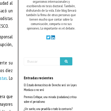
organismos internacionales y
iudad al
escribiendo mi tesis doctoral. También,
 sacó un
disfrutando de la vida.
Este blog llevará
también la firma de otras personas que
iodistas
tienen mucho que contar sobre la
comunicación, comparta o no sus
NESCO.
opiniones. Lo importante es el debate.
esponsal
upción,
erte su
los diez
stas
. Lo
Entradas recientes
El Estado democrático de Derecho será sin Leyes
Mordaza o no será
dera que
Premios Enfoque, una mirada (ciudadana) crítica
sobre el periodismo
 mayores
¿Un sueño, una pesadilla o todo lo contrario?