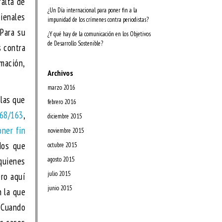
falta de
¿Un Día internacional para poner fin a la
bienales
impunidad de los crímenes contra periodistas?
Para su
¿Y qué hay de la comunicación en los Objetivos
de Desarrollo Sostenible?
s contra
rmación,
Archivos
marzo 2016
 las que
febrero 2016
 68/163
,
diciembre 2015
oner fin
noviembre 2015
dos que
octubre 2015
 quienes
agosto 2015
julio 2015
ero aquí
junio 2015
n la que
. Cuando