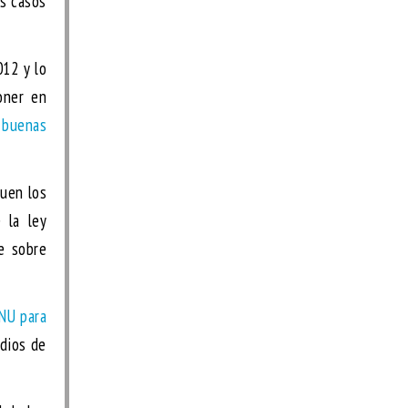
os casos
12 y lo
oner en
 buenas
guen los
 la ley
te sobre
 NU para
edios de