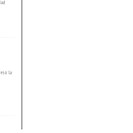
dad
reso la