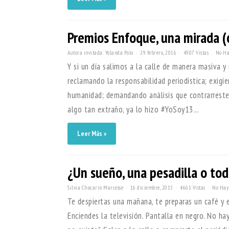
Premios Enfoque, una mirada (c
Autora invitada: Yolanda Polo
29 febrero, 2016
4907 Vistas
No Ha
Y si un día salimos a la calle de manera masiva y
reclamando la responsabilidad periodística; exigi
humanidad; demandando análisis que contrarresten
algo tan extraño, ya lo hizo #YoSoy13...
Leer Más »
¿Un sueño, una pesadilla o tod
Silvia Chocarro Marcesse
16 diciembre, 2015
4661 Vistas
No Hay
Te despiertas una mañana, te preparas un café y en
Enciendes la televisión. Pantalla en negro. No hay