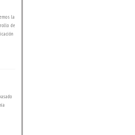
uemos la
rollo de
icación
 pasado
nía