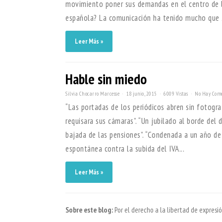
movimiento poner sus demandas en el centro de l
española? La comunicación ha tenido mucho que .
Leer Más »
Hable sin miedo
Silvia Chocarro Marcesse
18 junio, 2015
6009 Vistas
No Hay Come
“Las portadas de los periódicos abren sin fotogra
requisara sus cámaras”. “Un jubilado al borde del
bajada de las pensiones”. “Condenada a un año de 
espontánea contra la subida del IVA...
Leer Más »
Sobre este blog:
Por el derecho a la libertad de expres