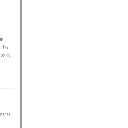
mí
r las
ios de
amente