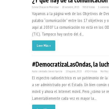
Silvia Chocarro Marcesse
20 octubre, 2015
9058 Vistas
1 comenta
Vayamos a la página web de los Objetivos de Des
palabra “comunicación” entre los 17 objetivos y 
aquí al 2030? La comunicación no está en los OD
(TIC). Tampoco hay rastro del d...
Leer Más »
#DemocratizaLasOndas, la lucha
Autor invitado: Javier García
18 agosto, 2015
6924 Vistas
No Hay 
El espectro radioeléctrico es un patrimonio de l
a ser administrado por el Estado. Un bien común qu
móvil y ahora el Internet móvil. Pero ¿cómo se r
Lamentablemente cada vez es mayor la...