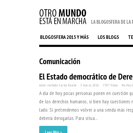
BLOGOSFERA 2015 Y MÁS
LOS BLOGS
T
Comunicación
El Estado democrático de Dere
Autor invitado: Carlos Escaño
3 marzo, 2016
7397 Vistas
No Hay 
A día de hoy pocas personas ponen en cuestión que
de los derechos humanos, si bien hay cuestiones
lado. Si pretendemos volver a una senda más res
debería derogarlas. Para situa...
Leer Más »