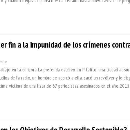
ico y cuando llegas al quiosco está “cerrado hasta nuevo aviso”. Te pre
er fin a la impunidad de los crímenes contr
tarios
abajo en la emisora La preferida estéreo en Pitalito, una ciudad al su
dios de la radio, un hombre se acercó a ella, sacó un revólver y le dis
ltima víctima de una lista de 67 periodistas asesinados en el año 2015
en los Objetivos de Desarrollo Sostenible?