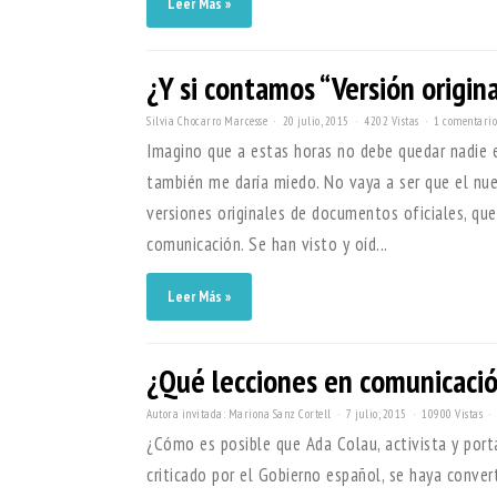
Leer Más »
¿Y si contamos “Versión origina
Silvia Chocarro Marcesse
20 julio, 2015
4202 Vistas
1 comentario
Imagino que a estas horas no debe quedar nadie 
también me daría miedo. No vaya a ser que el nuev
versiones originales de documentos oficiales, que
comunicación. Se han visto y oíd...
Leer Más »
¿Qué lecciones en comunicació
Autora invitada: Mariona Sanz Cortell
7 julio, 2015
10900 Vistas
¿Cómo es posible que Ada Colau, activista y por
criticado por el Gobierno español, se haya conve