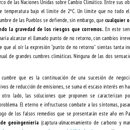
co de las Naciones Unidas sobre Cambio Climático. Entre sus ob
 temperatura bajo el límite de 2ºC. Un límite que no todo e
Cumbre de las Pueblos se defiende, sin embargo, que
cualquier o
ndo la gravedad de los riesgos que corremos.
En este sent
aría alcanzar el llamado punto de no retorno, con cambios irrev
le que al oír la expresión “punto de no retorno” sientas tanta i
ual de grandes cumbres climáticas. Ninguna de las dos sensaci
na cumbre que es la continuación de una sucesión de negoci
etivos de reducción de emisiones, se suma el escaso interés en h
 otro lado, las soluciones que proponen se caracterizan po
 problema. El eterno e infructuoso combate a los síntomas, pas
logo de los falsos remedios que se presentarán este año en Pa
de geoingeniería
(captura-almacenamiento de carbono y ma