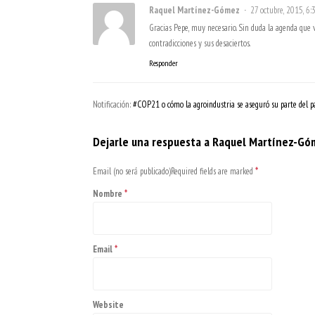
Raquel Martínez-Gómez
27 octubre, 2015, 6
Gracias Pepe, muy necesario. Sin duda la agenda que 
contradicciones y sus desaciertos.
Responder
Notificación:
#COP21 o cómo la agroindustria se aseguró su parte del pa
Dejarle una respuesta a
Raquel Martínez-Gó
Email (no será publicado)Required fields are marked
*
Nombre
*
Email
*
Website