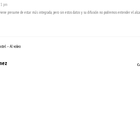
:31 pm
viene presume de estar más integrada, pero sin estos datos y su difusión no podremos entender el alca
stel – Al voleo
mez
C