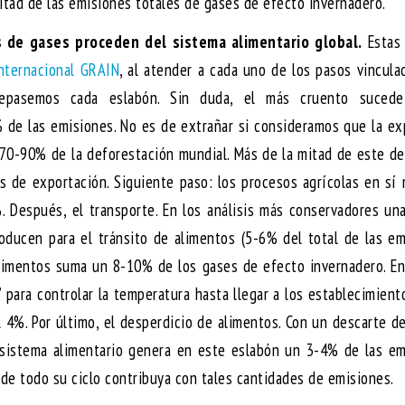
itad de las emisiones totales de gases de efecto invernadero.
 de gases proceden del sistema alimentario global.
Estas 
internacional GRAIN
, al atender a cada uno de los pasos vincula
 Repasemos cada eslabón. Sin duda, el más cruento suced
% de las emisiones. No es de extrañar si consideramos que la e
n 70-90% de la deforestación mundial. Más de la mitad de este 
s de exportación. Siguiente paso: los procesos agrícolas en sí
Después, el transporte. En los análisis más conservadores una
oducen para el tránsito de alimentos (5-6% del total de las e
limentos suma un 8-10% de los gases de efecto invernadero. En
” para controlar la temperatura hasta llegar a los establecimient
l 4%. Por último, el desperdicio de alimentos. Con un descarte de
 sistema alimentario genera en este eslabón un 3-4% de las em
o de todo su ciclo contribuya con tales cantidades de emisiones.