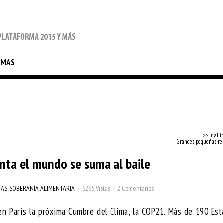
EMAS
>> Ir al i
Grandes pequeñas res
enta el mundo se suma al baile
ÍAS
,
SOBERANÍA ALIMENTARIA
6265 Vistas
2 Comentarios
n París la próxima Cumbre del Clima, la COP21. Más de 190 Est