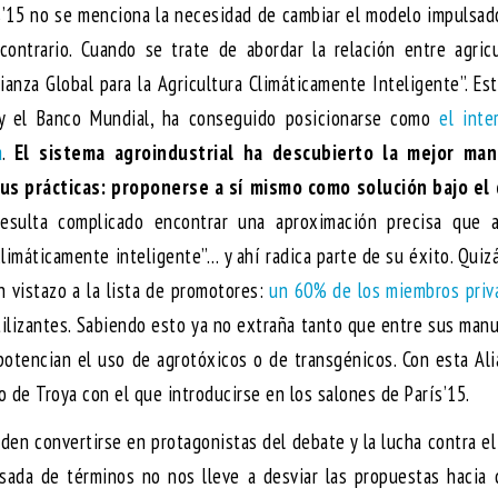
ís’15 no se menciona la necesidad de cambiar el modelo impulsad
 contrario. Cuando se trate de abordar la relación entre agric
ianza Global para la Agricultura Climáticamente Inteligente”. Es
 y el Banco Mundial, ha conseguido posicionarse como
el inte
a
.
El sistema agroindustrial ha descubierto la mejor ma
sus prácticas: proponerse a sí mismo como solución bajo el 
sulta complicado encontrar una aproximación precisa que 
limáticamente inteligente”… y ahí radica parte de su éxito. Quiz
 vistazo a la lista de promotores:
un 60% de los miembros priv
rtilizantes. Sabiendo esto ya no extraña tanto que entre sus man
otencian el uso de agrotóxicos o de transgénicos. Con esta Ali
o de Troya con el que introducirse en los salones de París’15.
eden convertirse en protagonistas del debate y la lucha contra e
resada de términos no nos lleve a desviar las propuestas hacia