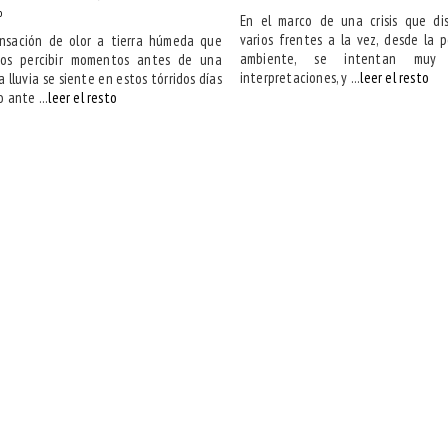
o
En el marco de una crisis que di
varios frentes a la vez, desde la po
nsación de olor a tierra húmeda que
ambiente, se intentan muy d
os percibir momentos antes de una
interpretaciones, y ...
leer el resto
a lluvia se siente en estos tórridos días
o ante ...
leer el resto