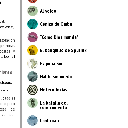
a
Al voleo
cial
,
Ceniza de Ombú
os Sociales
,
“Como Dios manda”
esolación
ersonas
El banquillo de Sputnik
costas y
...
leer el
Esquina Sur
miento
Hable sin miedo
íticos.
Heterodoxias
tegoría
licado el
La batalla del
 recupero
conocimiento
ceso de
el ...
leer
Lanbroan