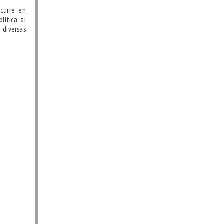
scurre en
lítica al
iversas