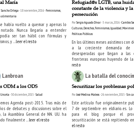
al María
Refugiad@s LGTB, una huid
constante de la violencia y la
a Sancho Ortega
- 18 noviembre, 2016 -
Feminismos
,
persecución
a alimentaria
Por
Sergio Aguado Dívar
- 3 marzo, 2016 -
Cambio So
se había vuelto a quemar y apenas lo
Culturas
,
Derechos
,
Feminismos
,
Igualdad
,
Movimient
 notado. Nunca llegaría a entender
Políticas Públicas
podía ser tan hábil con fórmulas y
mos, y ...
leer el resto
En los últimos meses asistimos con d
a la creciente demanda de p
desesperadas que llegan a las 
fronteras europeas huyendo de la 
resto
Lanbroan
La batalla del conoci
os ODM a los ODS
Securitizar los problemas pol
 Unceta
- 30 diciembre, 2015 -
Salud
Por
José Medina Mateos
- 26 noviembre, 2015 -
Sin ca
nemos Agenda post-2015. Tras más de
Este artículo fue originalmente pub
ños de debates y discusiones sobre el
7 de septiembre en eldiario.es. Lo
, la Asamblea General de NN. UU. ha
para el blog porque el pro
do finalmente ...
leer el resto
securitización se está repitiendo en 
el resto