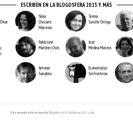
ESCRIBEN EN LA BLOGOSFERA 2015 Y MÁS
Silvia
Teresa
Dívar
Chocarro
Sancho
Ortega
Marcesse
Pablo José
José
ez
Martínez Osés
Medina Mateos
ez
Antonio
Economistas
Sanabria
Sin Fronteras
Otro mundo está en marcha
. Blogosfera de la Plataforma 2015 y más