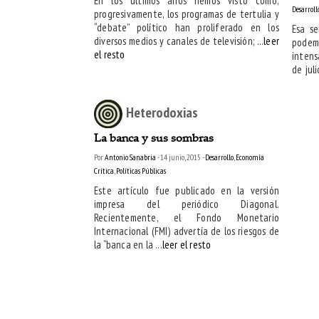
En los últimos años hemos visto como,
Desarroll
progresivamente, los programas de tertulia y
“debate” político han proliferado en los
Esa se
diversos medios y canales de televisión; ...
leer
podem
el resto
intens
de juli
Heterodoxias
La banca y sus sombras
Por
Antonio Sanabria
- 14 junio, 2015 -
Desarrollo
,
Economía
Crítica
,
Políticas Públicas
Este artículo fue publicado en la versión
impresa del periódico Diagonal.
Recientemente, el Fondo Monetario
Internacional (FMI) advertía de los riesgos de
la “banca en la ...
leer el resto