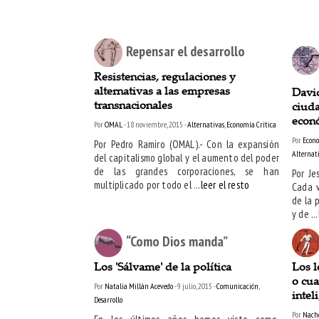
Repensar el desarrollo
Resistencias, regulaciones y
alternativas a las empresas
David
transnacionales
ciud
econ
Por
OMAL
- 18 noviembre, 2015 -
Alternativas
,
Economía Crítica
Por
Econo
Por Pedro Ramiro (OMAL).- Con la expansión
Alternat
del capitalismo global y el aumento del poder
de las grandes corporaciones, se han
Por Je
multiplicado por todo el ...
leer el resto
Cada v
de la p
y de ...
“Como Dios manda”
Los 'Sálvame' de la política
Los l
o cu
Por
Natalia Millán Acevedo
- 9 julio, 2015 -
Comunicación
,
intel
Desarrollo
Por
Nach