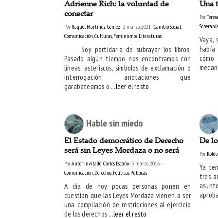
Adrienne Rich: la voluntad de
Una t
conectar
Por
Teres
Soberaní
Por
Raquel Martínez-Gómez
- 2 marzo, 2021 -
Cambio Social
,
Comunicación
,
Culturas
,
Feminismos
,
Literaturas
Vaya, 
había
Soy partidaria de subrayar los libros.
cómo 
Pasado algún tiempo nos encontramos con
mecanis
líneas, asteriscos, símbolos de exclamación o
interrogación, anotaciones que
garabateamos o ...
leer el resto
Hable sin miedo
El Estado democrático de Derecho
De l
será sin Leyes Mordaza o no será
Por
Koldo
Por
Autor invitado: Carlos Escaño
- 3 marzo, 2016 -
Ya te
Comunicación
,
Derechos
,
Políticas Públicas
tres a
asunto
A día de hoy pocas personas ponen en
aproba
cuestión que las Leyes Mordaza vienen a ser
una compilación de restricciones al ejercicio
de los derechos ...
leer el resto