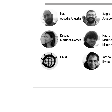
Luis
Sergio
Abolafia Anguita
Aguado 
Raquel
Nacho
Martínez-Gómez
Martín
Martín
OMAL
Jacobo
Rivero