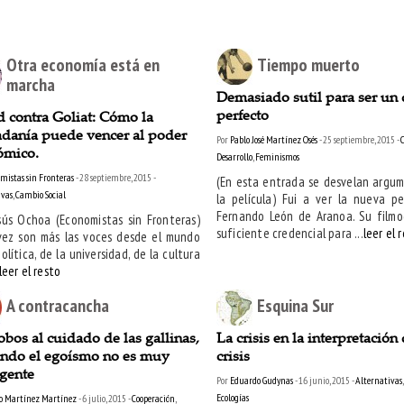
Otra economía está en
Tiempo muerto
marcha
Demasiado sutil para ser un 
perfecto
 contra Goliat: Cómo la
adanía puede vencer al poder
Por
Pablo José Martínez Osés
- 25 septiembre, 2015 -
ómico.
Desarrollo
,
Feminismos
mistas sin Fronteras
- 28 septiembre, 2015 -
(En esta entrada se desvelan argu
ivas
,
Cambio Social
la película) Fui a ver la nueva pe
Fernando León de Aranoa. Su filmo
sús Ochoa (Economistas sin Fronteras)
suficiente credencial para ...
leer el 
ez son más las voces desde el mundo
olítica, de la universidad, de la cultura
leer el resto
A contracancha
Esquina Sur
obos al cuidado de las gallinas,
La crisis en la interpretación 
ando el egoísmo no es muy
crisis
igente
Por
Eduardo Gudynas
- 16 junio, 2015 -
Alternativas
Ecologías
o Martínez Martínez
- 6 julio, 2015 -
Cooperación
,